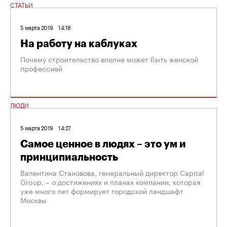
СТАТЬИ
5 марта 2019
14:18
На работу на каблуках
Почему строительство вполне может быть женской
профессией
ЛЮДИ
5 марта 2019
14:27
Самое ценное в людях – это ум и
принципиальность
Валентина Становова, генеральный директор Capital
Group, – о достижениях и планах компании, которая
уже много лет формирует городской ландшафт
Москвы