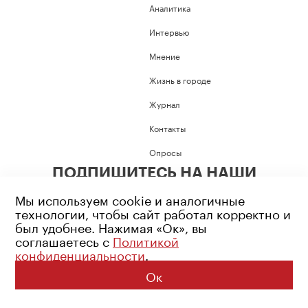
Аналитика
Интервью
Мнение
Жизнь в городе
Журнал
Контакты
Опросы
ПОДПИШИТЕСЬ НА НАШИ
СОЦИАЛЬНЫЕ СЕТИ
Мы используем cookie и аналогичные
технологии, чтобы сайт работал корректно и
был удобнее. Нажимая «Ок», вы
соглашаетесь с
Политикой
конфиденциальности
.
Возрастное ограничение: 16+
Политика конфиденциальности
Ок
© 2026 Все права защищены