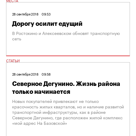
МЕСТА
28 сентября 2018
09:53
Дорогу осилит едущий
В Ростокино и Алексеевском обновят транспортную
сеть
СТАТЬИ
28 сентября 2018
09:58
Северное Дегунино. Жизнь района
только начинается
Новых покупателей привлекают не только
красочность жилых кварталов, но и наличие развитой
транспортной инфраструктуры, как в районе
Северное Дегунино, где расположен жилой комплекс
«мой адрес На Базовской»