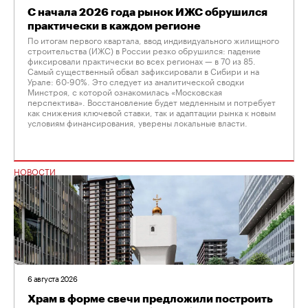
С начала 2026 года рынок ИЖС обрушился
практически в каждом регионе
По итогам первого квартала, ввод индивидуального жилищного
строительства (ИЖС) в России резко обрушился: падение
фиксировали практически во всех регионах — в 70 из 85.
Самый существенный обвал зафиксировали в Сибири и на
Урале: 60-90%. Это следует из аналитической сводки
Минстроя, с которой ознакомилась «Московская
перспектива». Восстановление будет медленным и потребует
как снижения ключевой ставки, так и адаптации рынка к новым
условиям финансирования, уверены локальные власти.
НОВОСТИ
6 августа 2026
Храм в форме свечи предложили построить