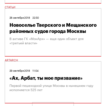
СТАТЬИ
28 сентября 2018
22:50
Новоселье Тверского и Мещанского
районных судов города Москвы
В активе ГК «МонАрх» — еще один объект для
«третьей власти»
ARTARCH
29 сентября 2018
11:04
«Ах, Арбат, ты мое призвание»
Первой пешеходной улице Москвы в нынешнем году
исполняется 525 лет