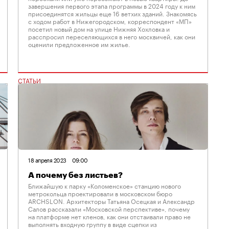
завершения первого этапа программы в 2024 году к ним
присоединятся жильцы еще 16 ветхих зданий. Знакомясь
с ходом работ в Нижегородском, корреспондент «МП»
посетил новый дом на улице Нижняя Хохловка и
расспросил переселяющихся в него москвичей, как они
оценили предложенное им жилье.
СТАТЬИ
18 апреля 2023
09:00
А почему без листьев?
Ближайшую к парку «Коломенское» станцию нового
метрокольца проектировали в московском бюро
ARCHSLON. Архитекторы Татьяна Осецкая и Александр
Салов рассказали «Московской перспективе», почему
на платформе нет кленов, как они отстаивали право не
выполнять входную группу в виде сцепки из