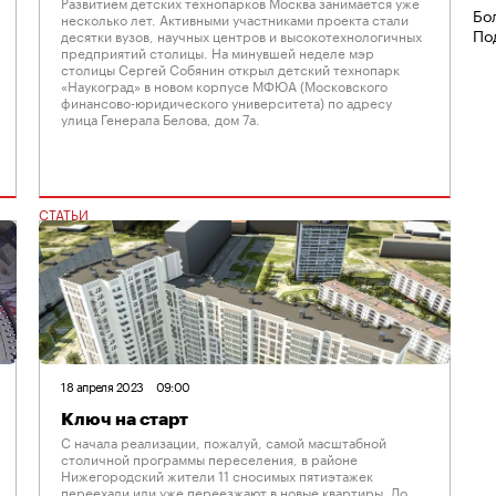
Развитием детских технопарков Москва занимается уже
Бо
несколько лет. Активными участниками проекта стали
По
десятки вузов, научных центров и высокотехнологичных
предприятий столицы. На минувшей неделе мэр
столицы Сергей Собянин открыл детский технопарк
«Наукоград» в новом корпусе МФЮА (Московского
финансово-юридического университета) по адресу
улица Генерала Белова, дом 7а.
СТАТЬИ
18 апреля 2023
09:00
Ключ на старт
С начала реализации, пожалуй, самой масштабной
столичной программы переселения, в районе
Нижегородский жители 11 сносимых пятиэтажек
переехали или уже переезжают в новые квартиры. До