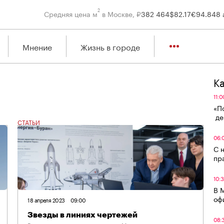
2
Средняя цена м
в Москве, ₽
382 464
$
82.17
€
94.84
8 
Мнение
Жизнь в городе
К
11:0
«П
де
СТАТЬИ
06:
С 
пр
10:3
В 
оф
18 апреля 2023
09:00
Звезды в линиях чертежей
08: