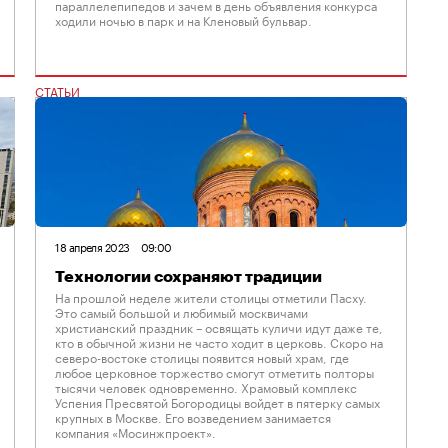
параллелепипедов и зачем в день объявления конкурса
ходили ночью в парк и на Кленовый бульвар.
СТАТЬИ
18 апреля 2023
09:00
Технологии сохраняют традиции
На прошлой неделе жители столицы отметили Пасху.
Это самый большой и любимый москвичами
христианский праздник – освящать куличи идут даже те,
кто в обычной жизни не часто ходит в церковь. Скоро на
северо-востоке столицы появится новый храм, где
любое церковное торжество смогут отметить полторы
тысячи человек одновременно. Храмовый комплекс
Успения Пресвятой Богородицы войдет в пятерку самых
крупных в Москве. Его возведением занимается
компания «Мосинжпроект».