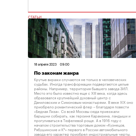
СТАТЬИ
18 апреля 2023
09:00
По законам жанра
Крутые виражи случаются не только в человеческих
судьбах. Иногда трансформации подвергаются целые
районы. Например, территория бывшего завода ЗИЛ.
Место это было известно еще с XIII века, когда здесь
образовался крупнейший духовный центр с
Даниловским и Симоновым монастырями. В веке XIX оно
приобрело романтический флер – благодаря повести
«Бедная Лиза». Со всей Москвы сюда приезжали
барышни собирать, как героиня Карамзина, ландыши и
прогуливаться в Тюфелевой роще. А в 1916 году с
началом строительства торговым домом «Кузнецов,
Рябушинские и К°» первого в России автомобильного
завода его характер приобрел индустриальные черты,