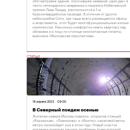
340-метровое здание, получившее название «Дом Дау» в
честь легендарного академика и лауреата Нобелевской
премии Льва Ландау, расположится в 1-м
Красногвардейском проезде. В отличие от других
небоскребов Сити, где чаще всего размещаются офисы
и апартаменты, этот будет многофункциональным жилым
комплексом. Насколько комфортно иметь квартиру над
облаками и к лицу ли столице многоэтажные гиганты,
выясняла «Московская перспектива».
СТАТЬИ
18 апреля 2023
09:00
В Северный поедем осенью
Жителям севера Москвы повезло: открытие станций
«Яхромская», «Лианозово» и «Физтех» салатовой ветки
метро произойдет уже в этом году. Новый участок
подземки поможет решить проблемы транспортной