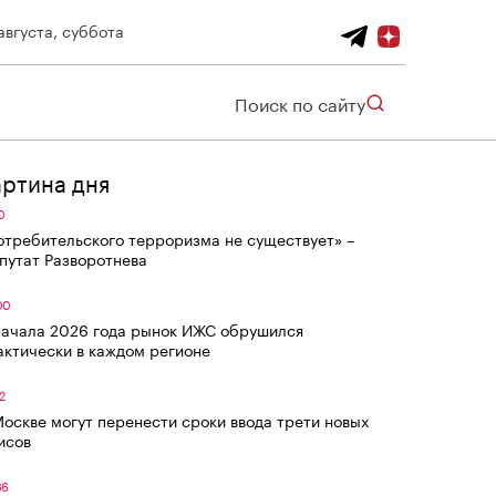
августа, суббота
Поиск по сайту
артина дня
0
отребительского терроризма не существует» –
путат Разворотнева
00
начала 2026 года рынок ИЖС обрушился
актически в каждом регионе
2
Москве могут перенести сроки ввода трети новых
исов
36