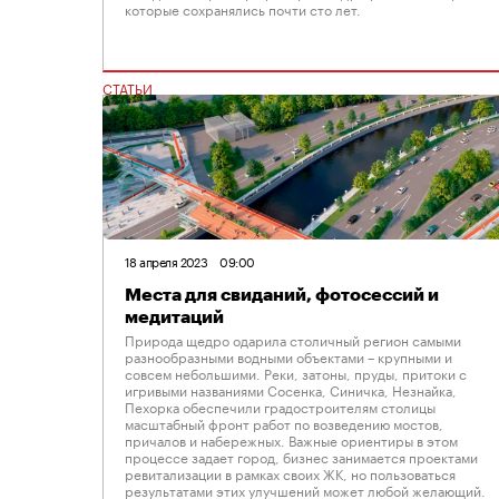
которые сохранялись почти сто лет.
СТАТЬИ
18 апреля 2023
09:00
Места для свиданий, фотосессий и
медитаций
Природа щедро одарила столичный регион самыми
разнообразными водными объектами – крупными и
совсем небольшими. Реки, затоны, пруды, притоки с
игривыми названиями Сосенка, Синичка, Незнайка,
Пехорка обеспечили градостроителям столицы
масштабный фронт работ по возведению мостов,
причалов и набережных. Важные ориентиры в этом
процессе задает город, бизнес занимается проектами
ревитализации в рамках своих ЖК, но пользоваться
результатами этих улучшений может любой желающий.