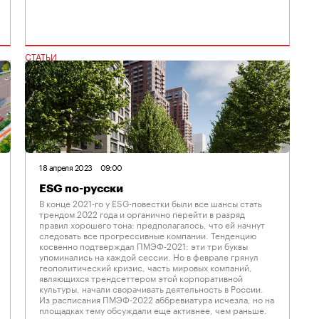
СТАТЬИ
18 апреля 2023
09:00
ESG по-русски
В конце 2021-го у ESG-повестки были все шансы стать
трендом 2022 года и органично перейти в разряд
правил хорошего тона: предполагалось, что ей начнут
следовать все прогрессивные компании. Тенденцию
косвенно подтверждал ПМЭФ-2021: эти три буквы
упоминались на каждой сессии. Но в феврале грянул
геополитический кризис, часть мировых компаний,
являющихся трендсеттером этой корпоративной
культуры, начали сворачивать деятельность в России.
Из расписания ПМЭФ-2022 аббревиатура исчезла, но на
площадках тему обсуждали еще активнее, чем раньше.