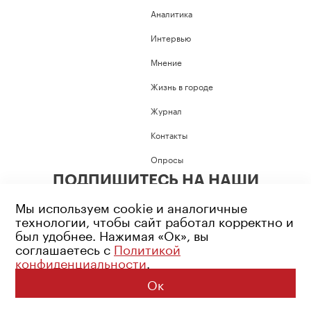
Аналитика
Интервью
Мнение
Жизнь в городе
Журнал
Контакты
Опросы
ПОДПИШИТЕСЬ НА НАШИ
СОЦИАЛЬНЫЕ СЕТИ
Мы используем cookie и аналогичные
технологии, чтобы сайт работал корректно и
был удобнее. Нажимая «Ок», вы
соглашаетесь с
Политикой
конфиденциальности
.
Возрастное ограничение: 16+
Политика конфиденциальности
Ок
© 2026 Все права защищены