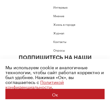
Интервью
Мнение
Жизнь в городе
Журнал
Контакты
Опросы
ПОДПИШИТЕСЬ НА НАШИ
СОЦИАЛЬНЫЕ СЕТИ
Мы используем cookie и аналогичные
технологии, чтобы сайт работал корректно и
был удобнее. Нажимая «Ок», вы
соглашаетесь с
Политикой
конфиденциальности
.
Возрастное ограничение: 16+
Политика конфиденциальности
Ок
© 2026 Все права защищены