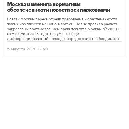
Москва изменила нормативы
обеспеченности новостроек парковками
Власти Москвы пересмотрели требования к обеспеченности
жилых комплексов машино-местами. Новые правила расчета
закреплены постановлением правительства Москвы № 2118-ПП
от 5 августа 2026 года. Документ вводит
дифференцированный подход к определению необходимого
количества парковок в зависимости от площади квартир и
устанавливает переходный период для уже согласованных
5 августа 2026 17:50
проектов.