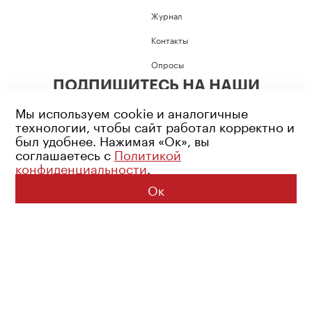
Журнал
Контакты
Опросы
ПОДПИШИТЕСЬ НА НАШИ
СОЦИАЛЬНЫЕ СЕТИ
Мы используем cookie и аналогичные
технологии, чтобы сайт работал корректно и
был удобнее. Нажимая «Ок», вы
соглашаетесь с
Политикой
конфиденциальности
.
Возрастное ограничение: 16+
Политика конфиденциальности
Ок
© 2026 Все права защищены