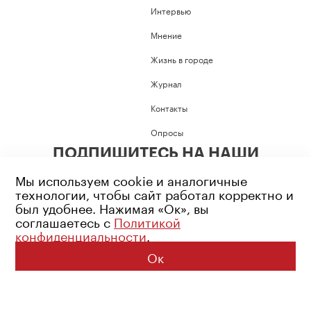
Интервью
Мнение
Жизнь в городе
Журнал
Контакты
Опросы
ПОДПИШИТЕСЬ НА НАШИ
СОЦИАЛЬНЫЕ СЕТИ
Мы используем cookie и аналогичные
технологии, чтобы сайт работал корректно и
был удобнее. Нажимая «Ок», вы
соглашаетесь с
Политикой
конфиденциальности
.
Возрастное ограничение: 16+
Политика конфиденциальности
Ок
© 2026 Все права защищены