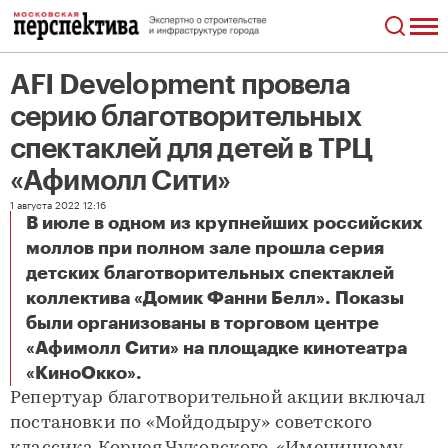
AFI Development провела
серию благотворительных
спектаклей для детей в ТРЦ
«Афимолл Сити»
1 августа 2022 12:16
В июле в одном из крупнейших российских
моллов при полном зале прошла серия
детских благотворительных спектаклей
коллектива «Домик Фанни Белл». Показы
были организованы в торговом центре
«Афимолл Сити» на площадке кинотеатра
AFI Development провела серию благотворительных спектаклей для детей в ТРЦ «Афимолл Сити»
«КиноОкко».
Репертуар благотворительной акции включал
постановки по «Мойдодыру» советского