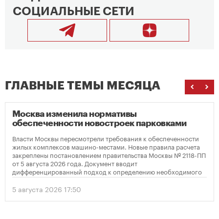
СОЦИАЛЬНЫЕ СЕТИ
ГЛАВНЫЕ ТЕМЫ МЕСЯЦА
Москва изменила нормативы
обеспеченности новостроек парковками
Власти Москвы пересмотрели требования к обеспеченности
жилых комплексов машино-местами. Новые правила расчета
закреплены постановлением правительства Москвы № 2118-ПП
от 5 августа 2026 года. Документ вводит
дифференцированный подход к определению необходимого
количества парковок в зависимости от площади квартир и
устанавливает переходный период для уже согласованных
5 августа 2026 17:50
проектов.