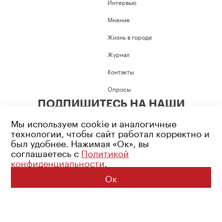
Интервью
Мнение
Жизнь в городе
Журнал
Контакты
Опросы
ПОДПИШИТЕСЬ НА НАШИ
СОЦИАЛЬНЫЕ СЕТИ
Мы используем cookie и аналогичные
технологии, чтобы сайт работал корректно и
был удобнее. Нажимая «Ок», вы
соглашаетесь с
Политикой
конфиденциальности
.
Возрастное ограничение: 16+
Политика конфиденциальности
Ок
© 2026 Все права защищены