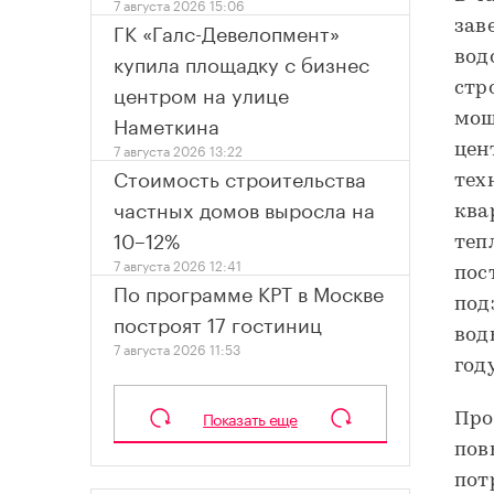
7 августа 2026 15:06
ГК «Галс-Девелопмент»
зав
купила площадку с бизнес
вод
центром на улице
стр
Наметкина
мощ
7 августа 2026 13:22
цен
Стоимость строительства
тех
частных домов выросла на
ква
10–12%
теп
7 августа 2026 12:41
пос
По программе КРТ в Москве
под
построят 17 гостиниц
вод
7 августа 2026 11:53
году
Показать еще
Про
пов
пот