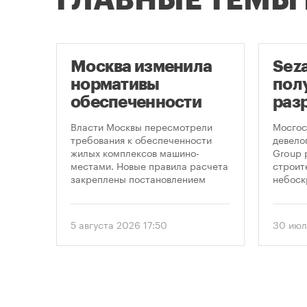
ГЛАВНЫЕ ТЕМЫ
Москва изменила
Sez
скве
нормативы
пол
обеспеченности
раз
фе
новостроек
стр
,
Власти Москвы пересмотрели
Мосгос
 по
парковками
неб
требования к обеспеченности
девело
жилых комплексов машино-
Group 
«Мо
на,
местами. Новые правила расчета
строит
закреплены постановлением
небоск
ечку
правительства Москвы № 2118-ПП
«Москв
омощи
от 5 августа 2026 года. Документ
предус
вводит дифференцированный
этажно
5 августа 2026 17:50
30 июл
подход к определению
метров
необходимого количества
парковок в зависимости от
площади квартир и
устанавливает переходный
период для уже согласованных