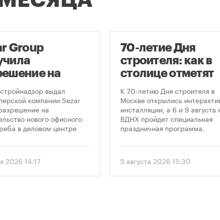
 МЕСЯЦА
ar Group
70-летие Дня
учила
строителя: как в
решение на
столице отметят
оительство
круглую дату
стройнадзор выдал
К 70-летию Дня строителя в
оскреба в
профессиональн
перской компании Sezar
Москве открылись интеракти
разрешение на
инсталляции, а 6 и 9 августа 
сква-Сити»
праздника
ельство нового офисного
ВДНХ пройдет специальная
реба в деловом центре
праздничная программа.
а-Сити». Проект
матривает возведение 52-
го здания высотой 250
я 2026 14:17
5 августа 2026 15:30
.