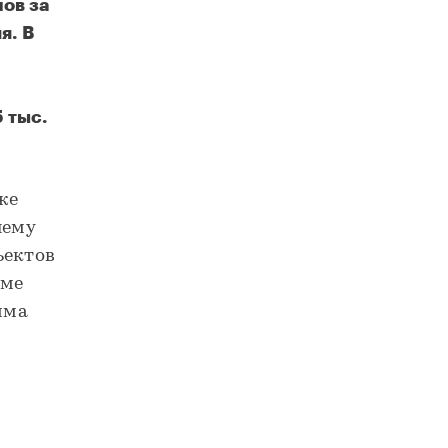
ов за
я. В
 тыс.
Более 250 тысяч жителей Новосибирской области обеспечат качественными коммунальными услугами благодаря модернизации ЖКХ
же
нему
ъектов
оме
мма