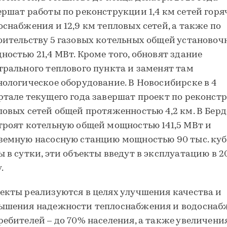
ершат работы по реконструкции 1,4 км сетей горя
оснабжения и 12,9 км тепловых сетей, а также по
оительству 5 газовых котельных общей установоч
ностью 21,4 МВт. Кроме того, обновят здание
трального теплового пункта и заменят там
нологическое оборудование. В Новосибирске в 4
ртале текущего года завершат проект по реконст
ловых сетей общей протяженностью 4,2 км. В Берд
троят котельную общей мощностью 141,5 МВт и
земную насосную станцию мощностью 90 тыс. куб
ы в сутки, эти объекты введут в эксплуатацию в 2
.
екты реализуются в целях улучшения качества и
ышения надежности теплоснабжения и водоснаб
ребителей – до 70% населения, а также увеличени