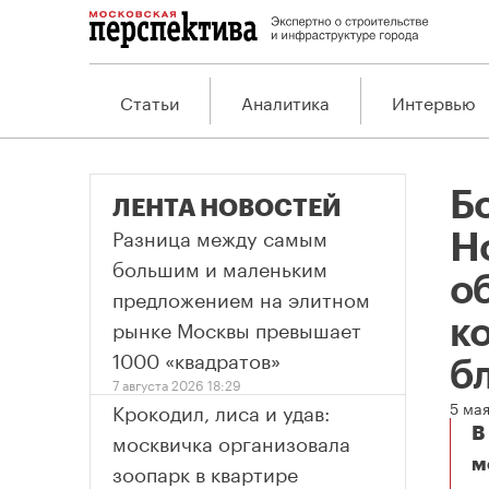
Статьи
Аналитика
Интервью
Б
ЛЕНТА НОВОСТЕЙ
Разница между самым
Н
большим и маленьким
о
предложением на элитном
рынке Москвы превышает
к
1000 «квадратов»
б
7 августа 2026 18:29
Крокодил, лиса и удав:
5 ма
В
москвичка организовала
м
зоопарк в квартире