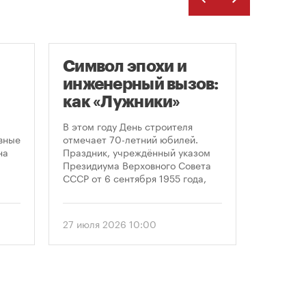
Символ эпохи и
Заст
инженерный вызов:
нача
как «Лужники»
расп
стали символом
земе
В этом году День строителя
В июле к
ого
Дня строителя
вные
отмечает 70-летний юбилей.
заключе
на
Праздник, учреждённый указом
договора
Президиума Верховного Совета
более че
СССР от 6 сентября 1955 года,
сравнен
впервые отметили 12 августа
периодом
1956 года. И главным подарком
50 до 18
городу к первому Дню строителя
статисти
27 июля 2026 10:00
30 июля 
стало открытие Большой
последни
спортивной арены «Лужники». С
статисти
тех пор эти две даты —
«ЕРЗ-тре
профессиональный праздник и
руководи
легендарный стадион —
девелопе
неразрывно связаны в истории