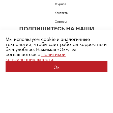
Журнал
Контакты
Опросы
ПОДПИШИТЕСЬ НА НАШИ
СОЦИАЛЬНЫЕ СЕТИ
Мы используем cookie и аналогичные
технологии, чтобы сайт работал корректно и
был удобнее. Нажимая «Ок», вы
соглашаетесь с
Политикой
конфиденциальности
.
Возрастное ограничение: 16+
Политика конфиденциальности
Ок
© 2026 Все права защищены