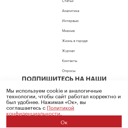
Статьи
Аналитика
Интервью
Мнение
Жизнь в городе
Журнал
Контакты
Опросы
ПОДПИШИТЕСЬ НА НАШИ
СОЦИАЛЬНЫЕ СЕТИ
Мы используем cookie и аналогичные
технологии, чтобы сайт работал корректно и
был удобнее. Нажимая «Ок», вы
соглашаетесь с
Политикой
конфиденциальности
.
Возрастное ограничение: 16+
Политика конфиденциальности
Ок
© 2026 Все права защищены