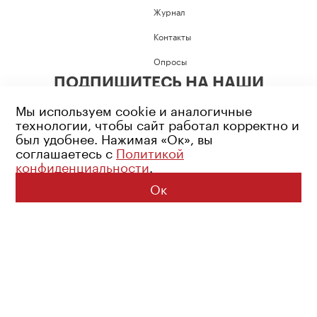
Журнал
Контакты
Опросы
ПОДПИШИТЕСЬ НА НАШИ
СОЦИАЛЬНЫЕ СЕТИ
Мы используем cookie и аналогичные
технологии, чтобы сайт работал корректно и
был удобнее. Нажимая «Ок», вы
соглашаетесь с
Политикой
конфиденциальности
.
Возрастное ограничение: 16+
Политика конфиденциальности
Ок
© 2026 Все права защищены