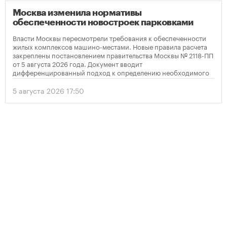
Москва изменила нормативы
обеспеченности новостроек парковками
Власти Москвы пересмотрели требования к обеспеченности
жилых комплексов машино-местами. Новые правила расчета
закреплены постановлением правительства Москвы № 2118-ПП
от 5 августа 2026 года. Документ вводит
дифференцированный подход к определению необходимого
количества парковок в зависимости от площади квартир и
устанавливает переходный период для уже согласованных
5 августа 2026 17:50
проектов.