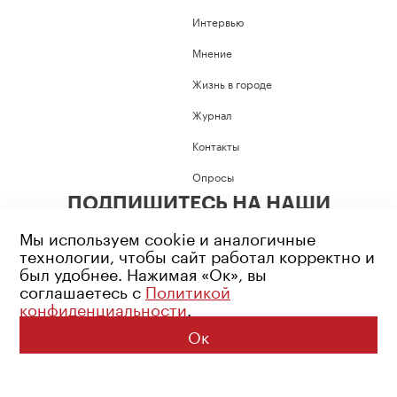
Интервью
Мнение
Жизнь в городе
Журнал
Контакты
Опросы
ПОДПИШИТЕСЬ НА НАШИ
СОЦИАЛЬНЫЕ СЕТИ
Мы используем cookie и аналогичные
технологии, чтобы сайт работал корректно и
был удобнее. Нажимая «Ок», вы
соглашаетесь с
Политикой
конфиденциальности
.
Возрастное ограничение: 16+
Политика конфиденциальности
Ок
© 2026 Все права защищены