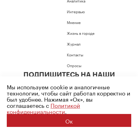
Аналитика
Интервью
Мнение
Жизнь в городе
Журнал
Контакты
Опросы
ПОДПИШИТЕСЬ НА НАШИ
СОЦИАЛЬНЫЕ СЕТИ
Мы используем cookie и аналогичные
технологии, чтобы сайт работал корректно и
был удобнее. Нажимая «Ок», вы
соглашаетесь с
Политикой
конфиденциальности
.
Возрастное ограничение: 16+
Политика конфиденциальности
Ок
© 2026 Все права защищены