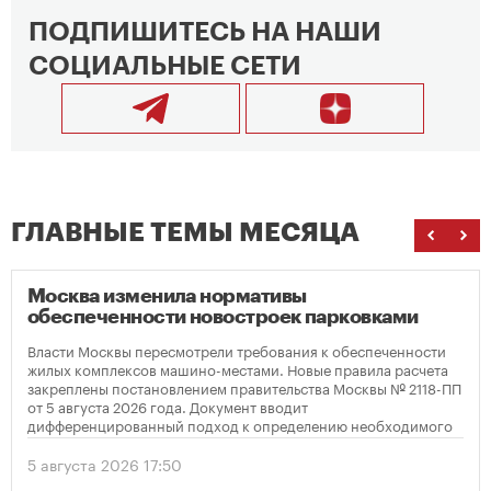
ПОДПИШИТЕСЬ НА НАШИ
СОЦИАЛЬНЫЕ СЕТИ
ГЛАВНЫЕ ТЕМЫ МЕСЯЦА
Москва изменила нормативы
обеспеченности новостроек парковками
Власти Москвы пересмотрели требования к обеспеченности
жилых комплексов машино-местами. Новые правила расчета
закреплены постановлением правительства Москвы № 2118-ПП
от 5 августа 2026 года. Документ вводит
дифференцированный подход к определению необходимого
количества парковок в зависимости от площади квартир и
устанавливает переходный период для уже согласованных
5 августа 2026 17:50
проектов.