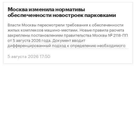
Москва изменила нормативы
обеспеченности новостроек парковками
Власти Москвы пересмотрели требования к обеспеченности
жилых комплексов машино-местами. Новые правила расчета
закреплены постановлением правительства Москвы № 2118-ПП
от 5 августа 2026 года. Документ вводит
дифференцированный подход к определению необходимого
количества парковок в зависимости от площади квартир и
устанавливает переходный период для уже согласованных
5 августа 2026 17:50
проектов.