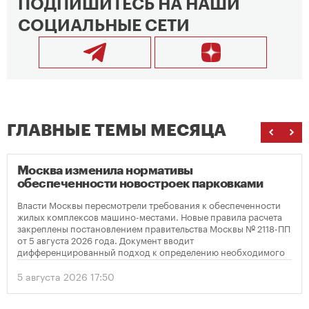
ПОДПИШИТЕСЬ НА НАШИ
СОЦИАЛЬНЫЕ СЕТИ
ГЛАВНЫЕ ТЕМЫ МЕСЯЦА
Москва изменила нормативы
обеспеченности новостроек парковками
Власти Москвы пересмотрели требования к обеспеченности
жилых комплексов машино-местами. Новые правила расчета
закреплены постановлением правительства Москвы № 2118-ПП
от 5 августа 2026 года. Документ вводит
дифференцированный подход к определению необходимого
количества парковок в зависимости от площади квартир и
устанавливает переходный период для уже согласованных
5 августа 2026 17:50
проектов.