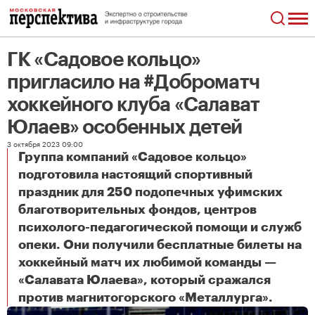
ГК «Садовое кольцо»
пригласило на #Доброматч
хоккейного клуба «Салават
Юлаев» особенных детей
3 октября 2023 09:00
Группа компаний «Садовое кольцо»
подготовила настоящий спортивный
праздник для 250 подопечных уфимских
благотворительных фондов, центров
психолого-педагогической помощи и служб
опеки. Они получили бесплатные билеты на
хоккейный матч их любимой команды —
«Салавата Юлаева», который сражался
ГК «Садовое кольцо» пригласило на #Доброматч хоккейного клуба «Салават Юлаев» особенных детей
против магнитогорского «Металлурга».