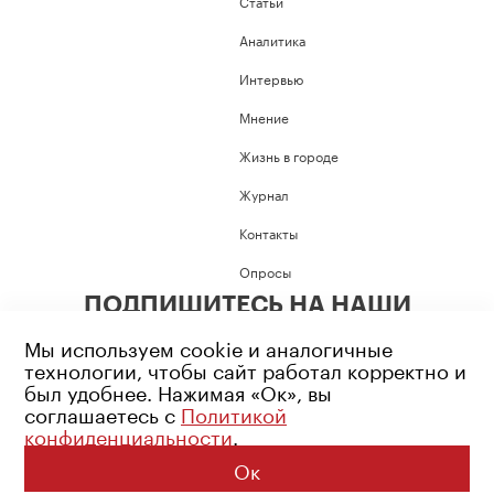
Статьи
Аналитика
Интервью
Мнение
Жизнь в городе
Журнал
Контакты
Опросы
ПОДПИШИТЕСЬ НА НАШИ
СОЦИАЛЬНЫЕ СЕТИ
Мы используем cookie и аналогичные
технологии, чтобы сайт работал корректно и
был удобнее. Нажимая «Ок», вы
соглашаетесь с
Политикой
конфиденциальности
.
Возрастное ограничение: 16+
Политика конфиденциальности
Ок
© 2026 Все права защищены