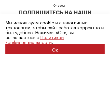
Опросы
ПОДПИШИТЕСЬ НА НАШИ
СОЦИАЛЬНЫЕ СЕТИ
Мы используем cookie и аналогичные
технологии, чтобы сайт работал корректно и
был удобнее. Нажимая «Ок», вы
соглашаетесь с
Политикой
конфиденциальности
.
Возрастное ограничение: 16+
Политика конфиденциальности
Ок
© 2026 Все права защищены