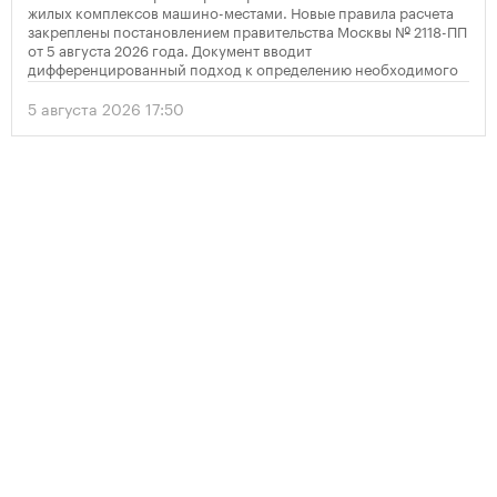
жилых комплексов машино-местами. Новые правила расчета
закреплены постановлением правительства Москвы № 2118-ПП
от 5 августа 2026 года. Документ вводит
дифференцированный подход к определению необходимого
количества парковок в зависимости от площади квартир и
устанавливает переходный период для уже согласованных
5 августа 2026 17:50
проектов.