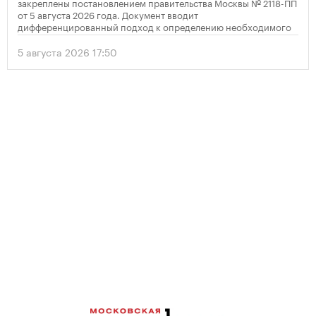
закреплены постановлением правительства Москвы № 2118-ПП
от 5 августа 2026 года. Документ вводит
дифференцированный подход к определению необходимого
количества парковок в зависимости от площади квартир и
устанавливает переходный период для уже согласованных
5 августа 2026 17:50
проектов.