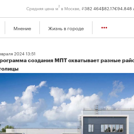
2
Средняя цена м
в Москве, ₽
382 464
$
82.17
€
94.84
8 
Мнение
Жизнь в городе
евраля 2024 13:51
рограмма создания МПТ охватывает разные рай
толицы