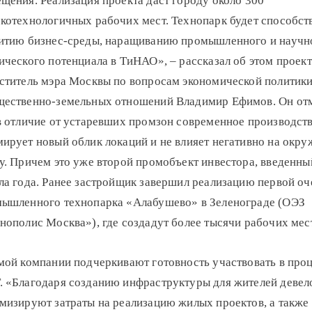
щения. Реализация проекта даст городу около 300
котехнологичных рабочих мест. Технопарк будет способст
итию бизнес-среды, наращиванию промышленного и научн
ического потенциала в ТиНАО», – рассказал об этом проект
ститель мэра Москвы по вопросам экономической политики
ественно-земельных отношений Владимир Ефимов. Он отм
в отличие от устаревших промзон современное производст
ирует новый облик локаций и не влияет негативно на ок
у. Причем это уже второй промобъект инвестора, введенны
ла года. Ранее застройщик завершил реализацию первой о
ышленного технопарка «Алабушево» в Зеленограде (ОЭЗ
нополис Москва»), где создадут более тысячи рабочих мест
мой компании подчеркивают готовность участвовать в про
 «Благодаря созданию инфраструктуры для жителей деве
мизируют затраты на реализацию жилых проектов, а также