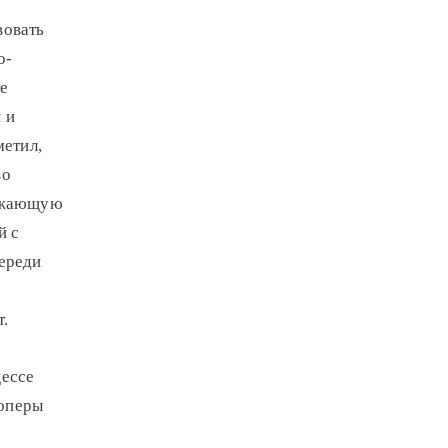
вовать
о-
е
 и
етил,
во
ружающую
й с
череди
.
цессе
лоперы