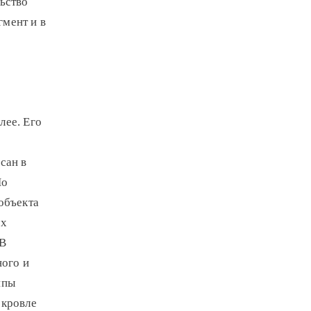
ьство
мент и в
лее. Его
сан в
По
объекта
ых
 В
ного и
ппы
 кровле