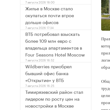
7 августа 2026 18:00
Жилье в Москве стало
окупаться почти втрое
дольше офисов
7 августа 2026 17:34
ВТБ потребовал взыскать
Прав
более 109 млн евро с
кото
владельца апартаментов в
Four Seasons Hotel Moscow
прил
7 августа 2026 16:52
логи
Wildberries приобрел
обра
бывший офис банка
«Открытие» у ВТБ
Обща
7 августа 2026 16:25
труд
Тимирязевский район стал
цели
лидером по росту цен на
прои
новостройки в Москве
школ