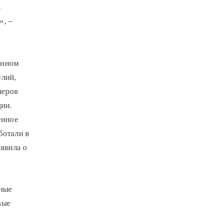
В
», –
енном
елий,
перов
ции.
енное
ботали в
аявила о
нные
вые