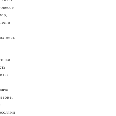
роцессе
мер,
шести
их мест.
точки
сть
в по
плекс
й зоне,
а.
ресолями