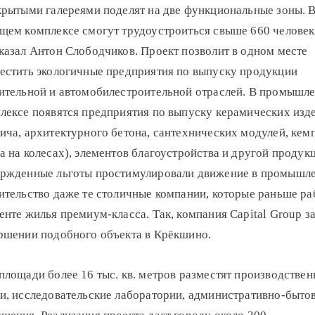
крытыми галереями поделят на две функциональные зоны. 
щем комплексе смогут трудоустроиться свыше 660 человек
казал Антон Слободчиков. Проект позволит в одном месте
естить экологичные предприятия по выпуску продукции
ительной и автомобилестроительной отраслей. В промышл
лексе появятся предприятия по выпуску керамических изд
ича, архитектурного бетона, сантехнических модулей, кем
а на колесах), элементов благоустройства и другой продук
ржденные льготы простимулировали движение в промышл
ительство даже те столичные компании, которые раньше ра
енте жилья премиум-класса. Так, компания Capital Group з
ршении подобного объекта в Крёкшино.
площади более 16 тыс. кв. метров разместят производстве
и, исследовательские лаборатории, административно-быто