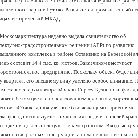
транстве). Осенью 2023 года компания завершила строител
ышленного парка в Бутово. Развивается промышленный сег
ицах исторической МКАД.
 Москомархитектура недавно выдала свидетельство об
тектурно-градостроительном решении (АГР) по развитию
ышленного комплекса в районе Останкино на Березовой ал
адь составит 14,4 тыс. кв. метров. Заказчиком выступает
оростроительное предприятие. Поскольку объект будет впи
у квартала, его внешнему виду уделено особое внимание. 
ам главного архитектора Москвы Сергея Кузнецова, фасад 
лнят в белом цвете с использованием красных декоративн
ентов. «Облик здания увязан с близлежащими строениями.
лке фасада используется технология сэндвич-панелей крас
го цветов, цоколь облицуют керамогранитом. Входные гру
лнят из витражных конструкций, а инженерные системы на