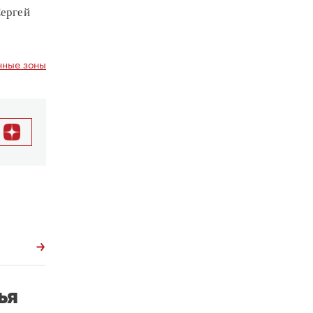
Сергей
ные зоны
ья