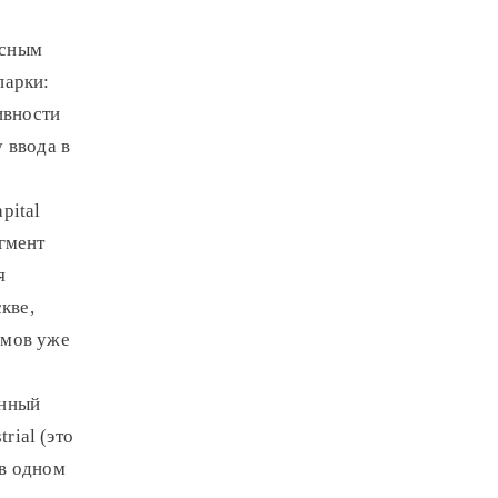
есным
парки:
ивности
 ввода в
pital
гмент
я
кве,
емов уже
енный
rial (это
 в одном