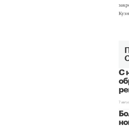
закр
Кузн
С 
об
ре
7 авг
Бо
но