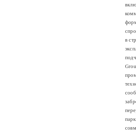
вклю
комм
форм
спро
в ст
эксп
подч
Grou
пром
техн
сооб
забр
пере
парк
совм