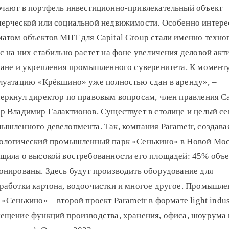
чают в портфель инвестиционно-привлекательный объект
ерческой или социальной недвижимости. Особенно интер
атом объектов МПТ для Capital Group стали именно техно
с на них стабильно растет на фоне увеличения деловой акт
ране и укрепления промышленного суверенитета. К моменту
луатацию «Крёкшино» уже полностью сдан в аренду», –
еркнул директор по правовым вопросам, член правления Ca
p Владимир Галактионов. Существует в столице и целый се
ышленного девелопмента. Так, компания Parametr, создава
ологический промышленный парк «Сенькино» в Новой Мос
щила о высокой востребованности его площадей: 45% объ
онированы. Здесь будут производить оборудование для
работки картона, водоочистки и многое другое. Промышл
 «Сенькино» – второй проект Parametr в формате light indust
ещение функций производства, хранения, офиса, шоурума