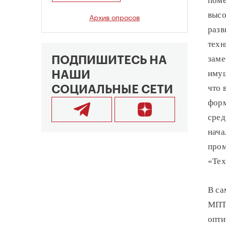
поме
высо
Архив опросов
разв
техн
заме
ПОДПИШИТЕСЬ НА
имущ
НАШИ
что 
СОЦИАЛЬНЫЕ СЕТИ
форм
сред
нача
пром
«Тех
В са
МПТ.
опти