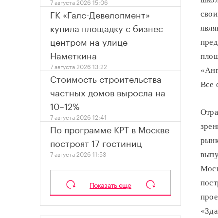
7 августа 2026 15:06
ГК «Галс-Девелопмент»
свои
купила площадку с бизнес
явля
центром на улице
пред
Наметкина
площ
7 августа 2026 13:22
«Анг
Стоимость строительства
Все 
частных домов выросла на
10–12%
Отра
7 августа 2026 12:41
зрен
По программе КРТ в Москве
построят 17 гостиниц
рынк
7 августа 2026 11:53
выпу
Мосг
пост
Показать еще
прое
«Зда