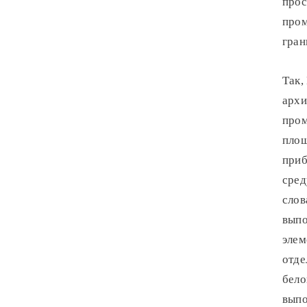
прос
пром
гран
Так,
архи
пром
площ
приб
сред
слов
выпо
элем
отде
бело
выпо