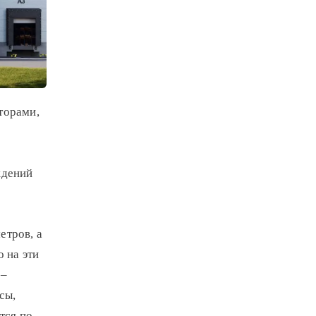
торами,
ждений
етров, а
 на эти
 –
сы,
тся по