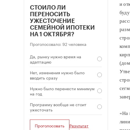
и от
СТОИЛО ЛИ
буду
ПЕРЕНОСИТЬ
УЖЕСТОЧЕНИЕ
расс
СЕМЕЙНОЙ ИПОТЕКИ
разм
НА 1 ОКТЯБРЯ?
стро
Проголосовало: 92 человека
комп
кирп
Да, рынку нужно время на
адаптацию
(дом
Утве
Нет, изменения нужно было
вводить сразу
стро
Нужно было перенести минимум
сегм
на год
заве
Программу вообще не стоит
ужесточать
«На 
лини
Проголосовать
Результат