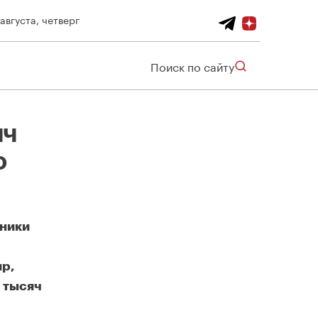
 августа, четверг
Поиск по сайту
яч
о
тники
ир,
 тысяч