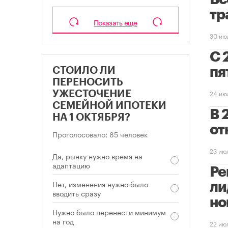
тр
Показать еще
30 ию
С 
пя
СТОИЛО ЛИ
ПЕРЕНОСИТЬ
24 ию
УЖЕСТОЧЕНИЕ
СЕМЕЙНОЙ ИПОТЕКИ
В 
НА 1 ОКТЯБРЯ?
от
Проголосовало: 85 человек
23 ию
Да, рынку нужно время на
адаптацию
Ре
Нет, изменения нужно было
ли
вводить сразу
но
Нужно было перенести минимум
на год
22 ию