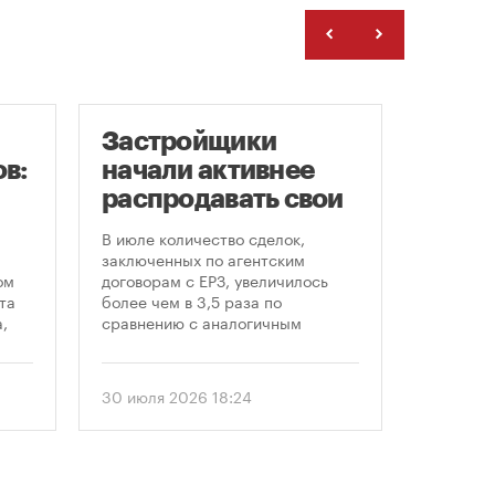
Застройщики
Рейт
в:
начали активнее
Моск
распродавать свои
цен 
земельные участки
ново
В июле количество сделок,
Самая б
«све
заключенных по агентским
стоимос
ом
договорам с ЕРЗ, увеличилось
и втори
та
более чем в 3,5 раза по
наблюда
,
сравнению с аналогичным
Давыдков
периодом прошлого года — с 48-
пресс за
ом
50 до 182. Активный рост, по
Недвижи
еля
статистике ЕРЗ, наблюдается
аналити
30 июля 2026 18:24
24 июля 
последние два месяца, поделился
Ольга Кл
. С
статистикой на онлайн-дискуссии
локациях
«ЕРЗ-тренды в девелопменте»
домах, п
 и
руководитель экосистемы для
пять лет
девелоперов ЕРЗ Кирилл Хлопик.
новостро