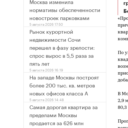
Москва изменила
г
нормативы обеспеченности
Б
Мо
новостроек парковками
«Про
5 августа 2026 17:50
прич
Рынок курортной
квар
недвижимости Сочи
комн
перешел в фазу зрелости:
По у
спрос вырос в 5,5 раза за
квад
пять лет
воз
5 августа 2026 16:19
прио
На западе Москвы построят
доба
более 200 тыс. кв. метров
новых офисов класса А
В Мо
5 августа 2026 14:48
2,9 
Самая дорогая квартира за
80,3
пределами Москвы
продается за 626 млн
Прог