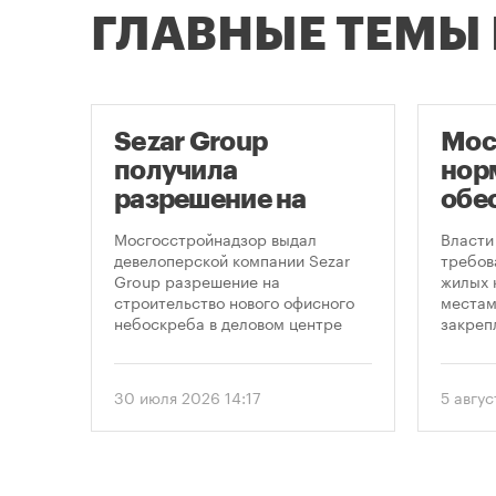
ГЛАВНЫЕ ТЕМЫ
е
Sezar Group
Мос
получила
нор
разрешение на
обе
ти
строительство
нов
 на
Мосгосстройнадзор выдал
Власти
небоскреба в
пар
рядом
девелоперской компании Sezar
требов
-
Group разрешение на
жилых 
«Москва-Сити»
строительство нового офисного
местам
ение
небоскреба в деловом центре
закреп
«Москва-Сити». Проект
правит
 года
предусматривает возведение 52-
от 5 ав
, что
этажного здания высотой 250
вводит
30 июля 2026 14:17
5 авгус
метров.
подход
ого
необхо
рынку
парков
прос
площад
данные
устана