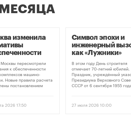
 МЕСЯЦА
ква изменила
Символ эпохи и
мативы
инженерный вызо
спеченности
как «Лужники»
остроек
стали символом
 Москвы пересмотрели
В этом году День строителя
ковками
Дня строителя
ания к обеспеченности
отмечает 70-летний юбилей.
комплексов машино-
Праздник, учреждённый указ
и. Новые правила расчета
Президиума Верховного Сове
лены постановлением
СССР от 6 сентября 1955 года
ельства Москвы № 2118-ПП
впервые отметили 12 августа
густа 2026 года. Документ
1956 года. И главным подарк
 дифференцированный
городу к первому Дню строит
та 2026 17:50
27 июля 2026 10:00
 к определению
стало открытие Большой
димого количества
спортивной арены «Лужники»
ок в зависимости от
тех пор эти две даты —
и квартир и
профессиональный праздник
вливает переходный
легендарный стадион —