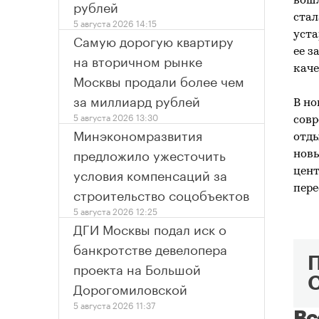
вошл
рублей
ста
5 августа 2026 14:15
уста
Самую дорогую квартиру
ее з
на вторичном рынке
каче
Москвы продали более чем
за миллиард рублей
В но
5 августа 2026 13:30
совр
Минэкономразвития
отды
предложило ужесточить
новы
условия компенсаций за
цент
пере
строительство соцобъектов
5 августа 2026 12:25
ДГИ Москвы подал иск о
банкротстве девелопера
проекта на Большой
Дорогомиловской
5 августа 2026 11:37
Вс