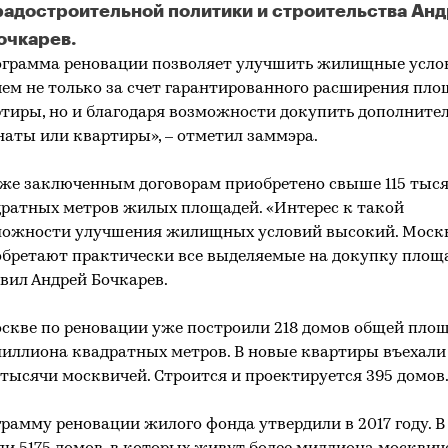
радостроительной политики и строительства Ан
очкарев.
сквичи докупили 115 тысяч квадратных метров жилья по рено
грамма реновации позволяет улучшить жилищные усло
ем не только за счет гарантированного расширения пл
тиры, но и благодаря возможности докупить дополните
аты или квартиры», – отметил заммэра.
же заключенным договорам приобретено свыше 115 тыс
ратных метров жилых площадей. «Интерес к такой
можности улучшения жилищных условий высокий. Моск
бретают практически все выделяемые на докупку площа
вил Андрей Бочкарев.
скве по реновации уже построили 218 домов общей пло
миллиона квадратных метров. В новые квартиры въехали
 тысячи москвичей. Строится и проектируется 395 домов
рамму реновации жилого фонда утвердили в 2017 году. В