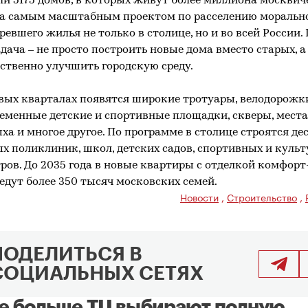
и 5175 домов, в которых живут более миллиона москвич
ла самым масштабным проектом по расселению моральн
ревшего жилья не только в столице, но и во всей России.
адача – не просто построить новые дома вместо старых, а
ственно улучшить городскую среду.
вых кварталах появятся широкие тротуары, велодорожк
еменные детские и спортивные площадки, скверы, места
ха и многое другое. По программе в столице строятся де
х поликлиник, школ, детских садов, спортивных и куль
ров. До 2035 года в новые квартиры с отделкой комфорт
едут более 350 тысяч московских семей.
Новости
,
Строительство
,
ПОДЕЛИТЬСЯ В
СОЦИАЛЬНЫХ СЕТЯХ
е больше ТЦ выбирают полную