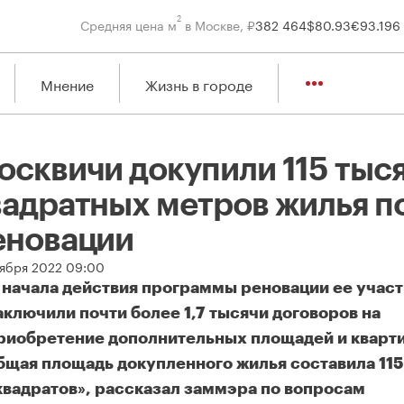
2
Средняя цена м
в Москве, ₽
382 464
$
80.93
€
93.19
6
Мнение
Жизнь в городе
осквичи докупили 115 тыс
вадратных метров жилья п
еновации
оября 2022 09:00
 начала действия программы реновации ее учас
аключили почти более 1,7 тысячи договоров на
риобретение дополнительных площадей и кварт
бщая площадь докупленного жилья составила 115
квадратов», рассказал заммэра по вопросам