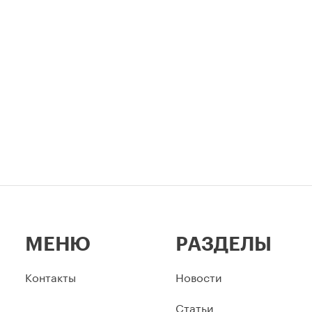
 для уже согласованных
неразрывно связаны в истор
ов.
столицы.
МЕНЮ
РАЗДЕЛЫ
Контакты
Новости
Статьи