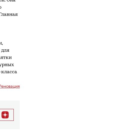
ей. Она
о
 Главная
и,
 для
сятки
турных
-класса
Реновация