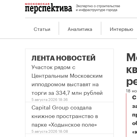
Статьи
Аналитика
Интервью
М
ЛЕНТА НОВОСТЕЙ
Участок рядом с
к
Центральным Московским
р
ипподромом выставят на
18 н
торги за 334,7 млн рублей
С
5 августа 2026 18:36
Capital Group создала
з
книжное пространство в
п
парке «Ходынское поле»
о
5 августа 2026 18:08
«