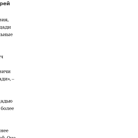
дрей
вации
вия,
ощади
льные
яч
вичи
ди», –
щадью
 более
.
 нее