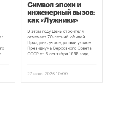
Символ эпохи и
Моск
инженерный вызов:
подд
как «Лужники»
возв
стали символом
леге
В этом году День строителя
Большин
Дня строителя
скул
ar
отмечает 70-летний юбилей.
высказал
Праздник, учреждённый указом
историч
«бал
го
Президиума Верховного Совета
девушки,
Твер
е
СССР от 6 сентября 1955 года,
украшал
впервые отметили 12 августа
Тверской
 52-
1956 года. И главным подарком
голосова
городу к первому Дню строителя
«Активн
27 июля 2026 10:00
6 август
стало открытие Большой
поддерж
спортивной арены «Лужники». С
сообщил
тех пор эти две даты —
профессиональный праздник и
легендарный стадион —
неразрывно связаны в истории
столицы.