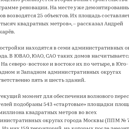
грамме реновации. На месте уже демонтированн
ов возводятся 25 объектов. Их площадь составляе
 тысяч квадратных метров», – рассказал Андрей
карёв.
остройки находятся в семи административных о
ода. В ЮВАО, ЮАО, САО таких домов насчитываетс
. На северо-востоке и востоке их по четыре, в Юго-
адном и Западном административных округах
тветственно пять и шесть зданий.
текущий момент для обеспечения волнового пере
елей подобраны 543 «стартовые» площадки пло
 миллиона квадратных метров во всех
инистративных округах города Москвы (ППМ № 
. Из них 159 территорий, на которых после демон