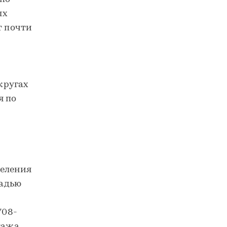
ых
т почти
кругах
я по
селения
щадью
708-
тажа