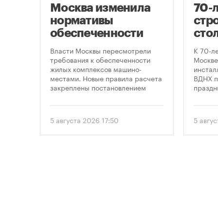
Москва изменила
70-
нормативы
стро
оют
обеспеченности
сто
новостроек
кру
це
Власти Москвы пересмотрели
К 70-л
парковками
про
утах
требования к обеспеченности
Москве
.
жилых комплексов машино-
инсталл
пра
местами. Новые правила расчета
ВДНХ п
закреплены постановлением
праздн
правительства Москвы № 2118-ПП
от 5 августа 2026 года. Документ
вводит дифференцированный
5 августа 2026 17:50
5 авгу
подход к определению
необходимого количества
парковок в зависимости от
площади квартир и
устанавливает переходный
период для уже согласованных
проектов.