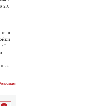
а 2,6
ов по
ройки
 «С
ии
цы», –
Реновация