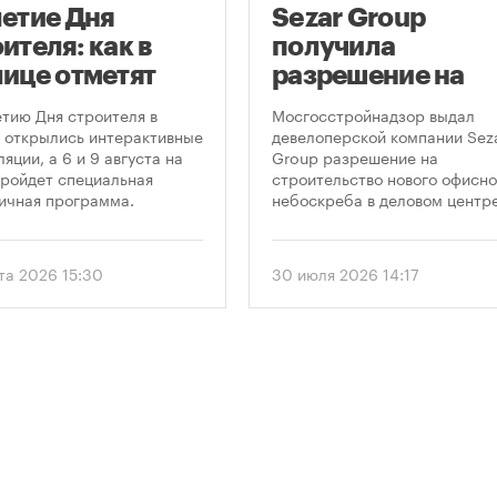
летие Дня
Sezar Group
ителя: как в
получила
лице отметят
разрешение на
глую дату
строительство
етию Дня строителя в
Мосгосстройнадзор выдал
фессионального
небоскреба в
 открылись интерактивные
девелоперской компании Sez
яции, а 6 и 9 августа на
Group разрешение на
здника
«Москва-Сити»
ройдет специальная
строительство нового офисно
ичная программа.
небоскреба в деловом центр
«Москва-Сити». Проект
предусматривает возведение
этажного здания высотой 250
ста 2026 15:30
30 июля 2026 14:17
метров.