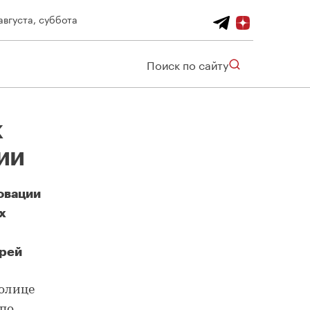
августа, суббота
Поиск по сайту
к
ии
овации
х
дрей
толице
 по