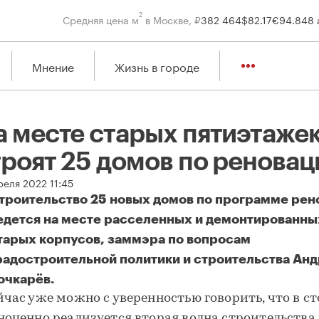
2
Средняя цена м
в Москве, ₽
382 464
$
82.17
€
94.84
8 
Мнение
Жизнь в городе
а месте старых пятиэтаже
троят 25 домов по реновац
реля 2022 11:45
троительство 25 новых домов по программе рен
едется на месте расселенных и демонтированны
тарых корпусов, заммэра по вопросам
радостроительной политики и строительства Ан
очкарёв.
 месте старых пятиэтажек строят 25 домов по реновации
йчас уже можно с уверенностью говорить, что в с
ноценно реализуется вторая волна строительства