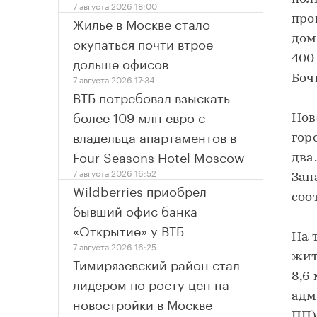
7 августа 2026 18:00
Жилье в Москве стало
про
окупаться почти втрое
дом
дольше офисов
400
7 августа 2026 17:34
Боч
ВТБ потребовал взыскать
более 109 млн евро с
Нов
владельца апартаментов в
гор
Four Seasons Hotel Moscow
два
7 августа 2026 16:52
Зап
Wildberries приобрел
соо
бывший офис банка
«Открытие» у ВТБ
На 
7 августа 2026 16:25
жит
Тимирязевский район стал
8,6
лидером по росту цен на
адм
новостройки в Москве
ПП)