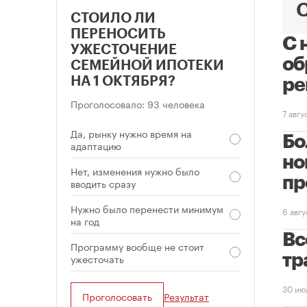
СТОИЛО ЛИ
ПЕРЕНОСИТЬ
С 
УЖЕСТОЧЕНИЕ
об
СЕМЕЙНОЙ ИПОТЕКИ
НА 1 ОКТЯБРЯ?
ре
Проголосовало: 93 человека
7 авг
Да, рынку нужно время на
Бо
адаптацию
но
Нет, изменения нужно было
пр
вводить сразу
Нужно было перенести минимум
6 авг
на год
Вс
Программу вообще не стоит
ужесточать
тр
30 ию
Проголосовать
Результат