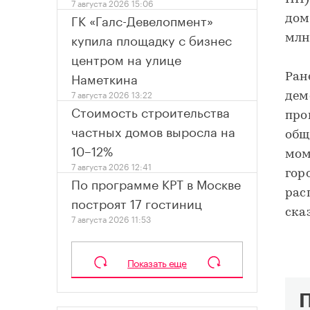
7 августа 2026 15:06
ГК «Галс-Девелопмент»
дом
купила площадку с бизнес
млн
центром на улице
Наметкина
Ран
7 августа 2026 13:22
дем
Стоимость строительства
про
частных домов выросла на
общ
10–12%
мом
7 августа 2026 12:41
гор
По программе КРТ в Москве
рас
построят 17 гостиниц
ска
7 августа 2026 11:53
Показать еще