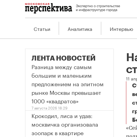
Статьи
Аналитика
Интервью
Н
ЛЕНТА НОВОСТЕЙ
Разница между самым
с
большим и маленьким
11 ап
предложением на элитном
С
рынке Москвы превышает
в
1000 «квадратов»
с
7 августа 2026 18:29
г
Крокодил, лиса и удав:
Б
На
москвичка организовала
«Се
зоопарк в квартире
пол