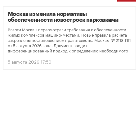
Москва изменила нормативы
обеспеченности новостроек парковками
Власти Москвы пересмотрели требования к обеспеченности
жилых комплексов машино-местами. Новые правила расчета
закреплены постановлением правительства Москвы № 2118-ПП
от 5 августа 2026 года. Документ вводит
дифференцированный подход к определению необходимого
количества парковок в зависимости от площади квартир и
устанавливает переходный период для уже согласованных
5 августа 2026 17:50
проектов.