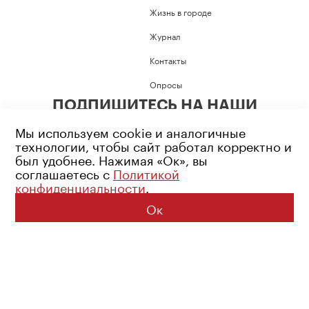
Жизнь в городе
Журнал
Контакты
Опросы
ПОДПИШИТЕСЬ НА НАШИ
СОЦИАЛЬНЫЕ СЕТИ
Мы используем cookie и аналогичные
технологии, чтобы сайт работал корректно и
был удобнее. Нажимая «Ок», вы
соглашаетесь с
Политикой
конфиденциальности
.
Возрастное ограничение: 16+
Политика конфиденциальности
Ок
© 2026 Все права защищены