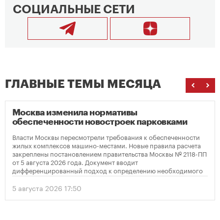
СОЦИАЛЬНЫЕ СЕТИ
ГЛАВНЫЕ ТЕМЫ МЕСЯЦА
Москва изменила нормативы
обеспеченности новостроек парковками
Власти Москвы пересмотрели требования к обеспеченности
жилых комплексов машино-местами. Новые правила расчета
закреплены постановлением правительства Москвы № 2118-ПП
от 5 августа 2026 года. Документ вводит
дифференцированный подход к определению необходимого
количества парковок в зависимости от площади квартир и
устанавливает переходный период для уже согласованных
5 августа 2026 17:50
проектов.