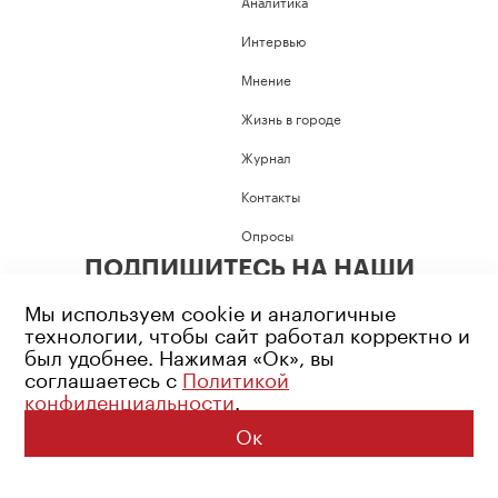
Аналитика
Интервью
Мнение
Жизнь в городе
Журнал
Контакты
Опросы
ПОДПИШИТЕСЬ НА НАШИ
СОЦИАЛЬНЫЕ СЕТИ
Мы используем cookie и аналогичные
технологии, чтобы сайт работал корректно и
был удобнее. Нажимая «Ок», вы
соглашаетесь с
Политикой
конфиденциальности
.
Возрастное ограничение: 16+
Политика конфиденциальности
Ок
© 2026 Все права защищены