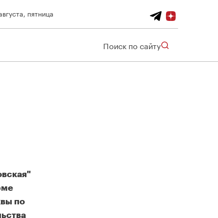
августа, пятница
Поиск по сайту
овская"
рме
квы по
льства