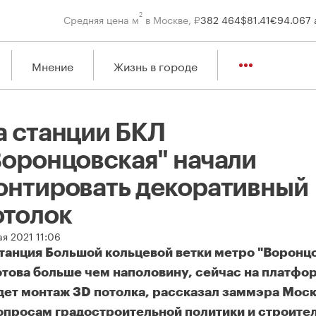
2
Средняя цена м
в Москве, ₽
382 464
$
81.41
€
94.06
7 
Мнение
Жизнь в городе
а станции БКЛ
Воронцовская" начали
онтировать декоративный
отолок
я 2021 11:06
танция Большой кольцевой ветки метро "Воронц
отова больше чем наполовину, сейчас на платфо
дет монтаж 3D потолка, рассказал заммэра Мос
опросам градостроительной политики и строите