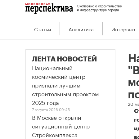
Статьи
Аналитика
Интервью
Н
ЛЕНТА НОВОСТЕЙ
Национальный
"
космический центр
м
признали лучшим
строительным проектом
п
2025 года
20 ма
7 августа 2026 09:45
С
В Москве открыли
г
ситуационный центр
и
Стройкомплекса
в