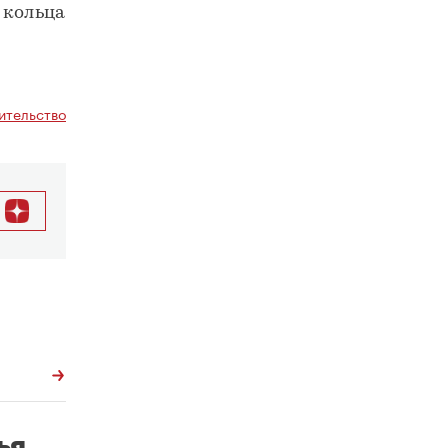
 кольца
ительство
ья