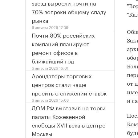
звезд выросли почти на
"Во
70% вопреки общему спаду
"Ка
рынка
6 августа 2026 17:09
Общ
Почти 80% российских
Зак
компаний планируют
арх
ремонт офисов в
обо
ближайший год
Бол
6 августа 2026 16:01
Арендаторы торговых
пер
центров стали чаще
от 
просить о снижении ставок
име
6 августа 2026 15:03
и с
ДОМ.РФ выставил на торги
палаты Кожевенной
Пос
слободы XVII века в центре
Ком
Москвы
буд