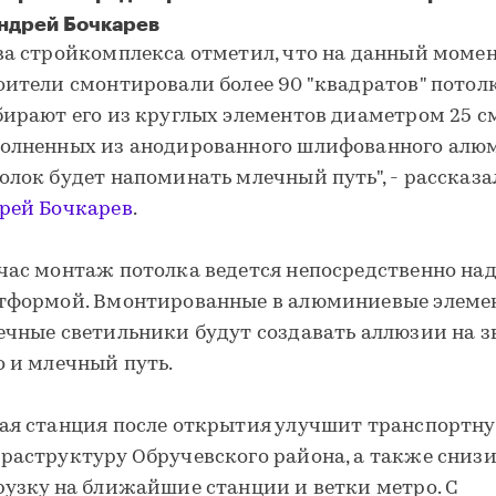
ндрей Бочкарев
ва стройкомплекса отметил, что на данный моме
оители смонтировали более 90 "квадратов" потолк
бирают его из круглых элементов диаметром 25 см
олненных из анодированного шлифованного алю
олок будет напоминать млечный путь", - рассказа
рей Бочкарев
.
час монтаж потолка ведется непосредственно на
тформой. Вмонтированные в алюминиевые элеме
ечные светильники будут создавать аллюзии на з
о и млечный путь.
ая станция после открытия улучшит транспортн
раструктуру Обручевского района, а также сниз
рузку на ближайшие станции и ветки метро. С