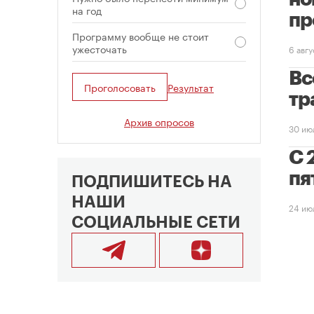
на год
пр
Программу вообще не стоит
ужесточать
6 авг
Вс
Проголосовать
Результат
тр
Архив опросов
30 ию
С 
пя
ПОДПИШИТЕСЬ НА
НАШИ
24 ию
СОЦИАЛЬНЫЕ СЕТИ