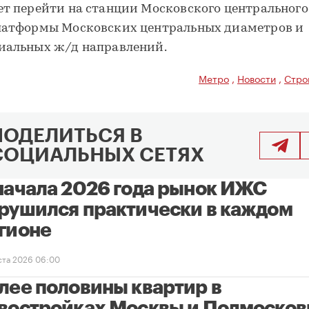
ет перейти на станции Московского центрального
латформы Московских центральных диаметров и
иальных ж/д направлений.
Метро
,
Новости
,
Стро
ПОДЕЛИТЬСЯ В
СОЦИАЛЬНЫХ СЕТЯХ
начала 2026 года рынок ИЖС
рушился практически в каждом
гионе
уста 2026 06:00
лее половины квартир в
востройках Москвы и Подмосков