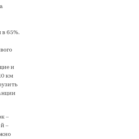
а
 в 65%.
вого
щие и
10 км
рузить
анции
к –
й –
ожно