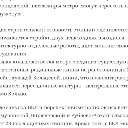
ронцовской" пассажиры метро смогут пересесть н
лужскую".
ая строительная готовность станции оценивается
анчивается стройка двух пешеходных выходов и
итектурно-отделочные работы, идет монтаж сило
рудования.
ьшая кольцевая ветка метро соединит существую
спективные радиальные линии на расстоянии до 
действующей Кольцевой линии, что позволит разг
ющиеся пересадочные контуры – центральные ст
амо Кольцо.
ле запуска БКЛ и перспективных радиальных вето
мунарской, Бирюлевской и Рублево-Архангельско
ет 23 пересадочных станции. Кроме того, с БКЛ м