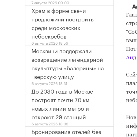
7 августа 2026 09:00
А
Храм в форме свечи
Гла
предложили построить
стр
среди московских
"Со
небоскребов
вып
6 августа 2026 18:56
Москвичи поддержали
Пот
возвращение легендарной
Анд
скульптуры «балерины» на
Тверскую улицу
Сей
6 августа 2026 18:31
пла
До 2030 года в Москве
точ
построят почти 70 км
неб
новых линий метро и
откроют 29 станций
Нов
6 августа 2026 18:03
инф
Бронирования отелей без
наг