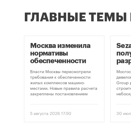
ГЛАВНЫЕ ТЕМЫ
Москва изменила
Sez
нормативы
пол
оют
обеспеченности
раз
новостроек
стр
це
Власти Москвы пересмотрели
Мосгос
парковками
неб
утах
требования к обеспеченности
девело
.
жилых комплексов машино-
Group 
«Мо
местами. Новые правила расчета
строит
закреплены постановлением
небоск
правительства Москвы № 2118-ПП
«Москв
от 5 августа 2026 года. Документ
предус
вводит дифференцированный
этажно
5 августа 2026 17:50
30 июл
подход к определению
метров
необходимого количества
парковок в зависимости от