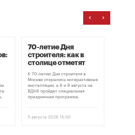
70-летие Дня
Гайд
в:
строителя: как в
«Арх
столице отметят
С 23 по 
круглую дату
Никола-
К 70-летию Дня строителя в
области 
профессионального
Москве открылись интерактивные
современ
ом
инсталляции, а 6 и 9 августа на
праздника
архитект
та
ВДНХ пройдет специальная
этом год
,
праздничная программа.
«Маршру
Организ
ом
гостям о
еля
5 августа 2026 15:30
24 июля 
маршруто
как боль
. С
простран
перформ