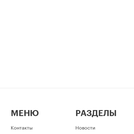
профессиональный праздник
легендарный стадион —
неразрывно связаны в истор
столицы.
МЕНЮ
РАЗДЕЛЫ
Контакты
Новости