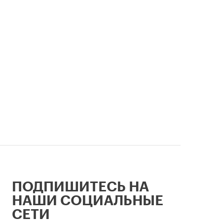
 и
объекты 
единого 
ии
главные 
ПОДПИШИТЕСЬ НА
НАШИ СОЦИАЛЬНЫЕ
СЕТИ