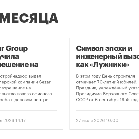
 МЕСЯЦА
ar Group
Символ эпохи и
учила
инженерный вызо
решение на
как «Лужники»
оительство
стали символом
стройнадзор выдал
В этом году День строителя
оскреба в
Дня строителя
перской компании Sezar
отмечает 70-летний юбилей.
разрешение на
Праздник, учреждённый указ
сква-Сити»
ельство нового офисного
Президиума Верховного Сове
реба в деловом центре
СССР от 6 сентября 1955 года
а-Сити». Проект
впервые отметили 12 августа
матривает возведение 52-
1956 года. И главным подарк
го здания высотой 250
городу к первому Дню строит
я 2026 14:17
27 июля 2026 10:00
.
стало открытие Большой
спортивной арены «Лужники»
тех пор эти две даты —