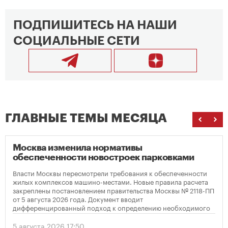
ПОДПИШИТЕСЬ НА НАШИ
СОЦИАЛЬНЫЕ СЕТИ
ГЛАВНЫЕ ТЕМЫ МЕСЯЦА
Москва изменила нормативы
обеспеченности новостроек парковками
Власти Москвы пересмотрели требования к обеспеченности
жилых комплексов машино-местами. Новые правила расчета
закреплены постановлением правительства Москвы № 2118-ПП
от 5 августа 2026 года. Документ вводит
дифференцированный подход к определению необходимого
количества парковок в зависимости от площади квартир и
устанавливает переходный период для уже согласованных
5 августа 2026 17:50