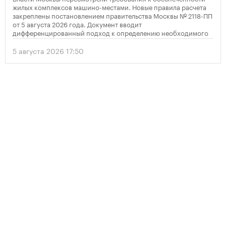
жилых комплексов машино-местами. Новые правила расчета
закреплены постановлением правительства Москвы № 2118-ПП
от 5 августа 2026 года. Документ вводит
дифференцированный подход к определению необходимого
количества парковок в зависимости от площади квартир и
устанавливает переходный период для уже согласованных
5 августа 2026 17:50
проектов.