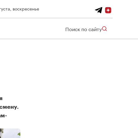
густа, воскресенье
Поиск по сайту
я
 смену.
ам-
граде