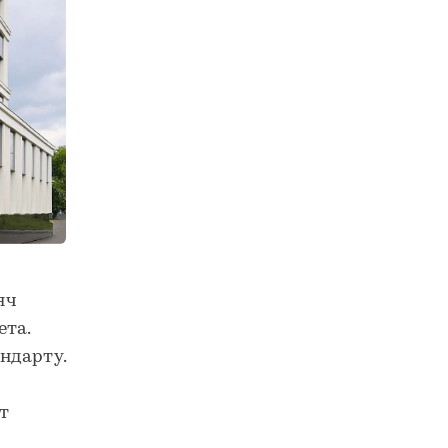
яч
ета.
ндарту.
т