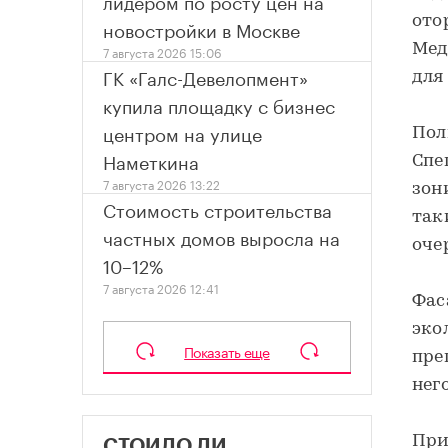
лидером по росту цен на
ото
новостройки в Москве
Мед
7 августа 2026 15:06
ГК «Галс-Девелопмент»
для
купила площадку с бизнес
центром на улице
Пол
Наметкина
Спе
7 августа 2026 13:22
зон
Стоимость строительства
так
частных домов выросла на
оче
10–12%
7 августа 2026 12:41
Фас
эко
Показать еще
пре
нег
При
СТОИЛО ЛИ