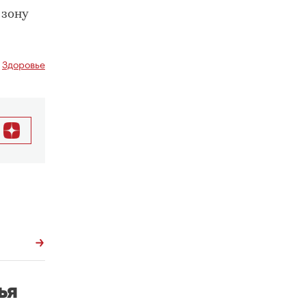
 зону
,
Здоровье
ья