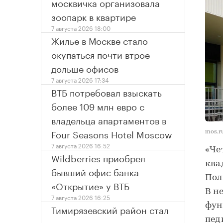
москвичка организовала
зоопарк в квартире
7 августа 2026 18:00
Жилье в Москве стало
окупаться почти втрое
дольше офисов
7 августа 2026 17:34
ВТБ потребовал взыскать
более 109 млн евро с
владельца апартаментов в
Four Seasons Hotel Moscow
mos.r
7 августа 2026 16:52
«Че
Wildberries приобрел
ква
бывший офис банка
Пол
«Открытие» у ВТБ
В н
7 августа 2026 16:25
фун
Тимирязевский район стал
пед