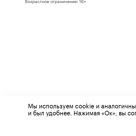
Возрастное ограничение: 16+
Мы используем cookie и аналогичны
© 2026 Все права защищены
и был удобнее. Нажимая «Ок», вы с