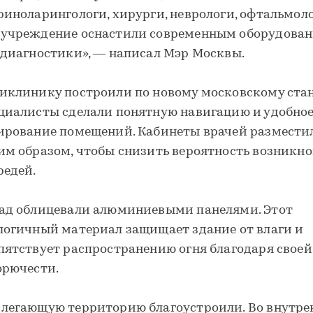
риноларингологи, хирурги, неврологи, офтальмоло
учреждение оснастили современным оборудова
 диагностики», — написал Мэр Москвы.
иклинику построили по новому московскому стан
циалисты сделали понятную навигацию и удобно
ирование помещений. Кабинеты врачей размести
им образом, чтобы снизить вероятность возникн
редей.
ад облицевали алюминиевыми панелями. Этот
логичный материал защищает здание от влаги и
пятствует распространению огня благодаря своей
орючести.
легающую территорию благоустроили. Во внутре