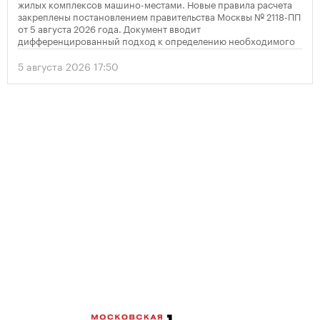
жилых комплексов машино-местами. Новые правила расчета
закреплены постановлением правительства Москвы № 2118-ПП
от 5 августа 2026 года. Документ вводит
дифференцированный подход к определению необходимого
количества парковок в зависимости от площади квартир и
устанавливает переходный период для уже согласованных
5 августа 2026 17:50
проектов.