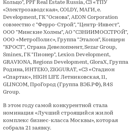
Кольцо", PPF Real Estate Russia, СЗ «ТПУ
«Электрозаводская», COLDY, МАГИ, e.
Development, ГК "Основа", AEON Corporation
совместно с "Ферро-Строй", "Центр-Инвест",
ООО "Минские Холмы", АО "СЗНИИМОССТРОЙ",
ООО «МетроПолис», Группа "Эталон", Концерн
"КРОСТ", Страна Девелопмент, Sezar Group,
Sminex, ГК "Пионер", Lexion Development,
GRAVIONA, Regions Development, GloraX, Группа
Родина, ИНТЕКО, ZIGGURAT, «СЗ «Стадион
«Спартак», HIGH LIFE Летниковская, 11,
GLINCOM, ПроГород (Группа ВЭБ.РФ), R4S
Group.
В этом году самой конкурентной стала
номинация «Лучший строящийся жилой
комплекс бизнес-класса Москвы», которая
собрала 21 заявку.