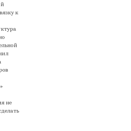
ий
вязку к
уктура
но
ельной
снил
а
ров
»
я не
сделать