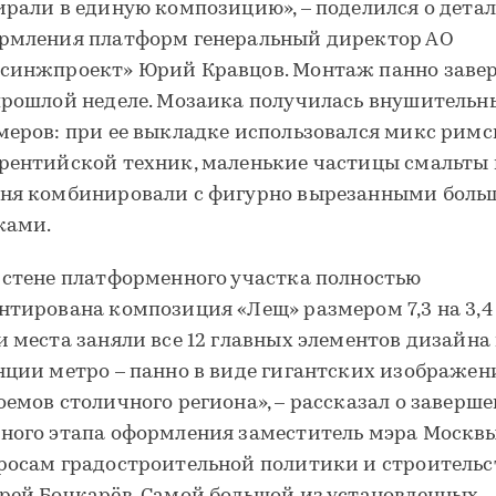
ирали в единую композицию», – поделился о дета
рмления платформ генеральный директор АО
синжпроект» Юрий Кравцов. Монтаж панно заве
прошлой неделе. Мозаика получилась внушительн
меров: при ее выкладке использовался микс римс
рентийской техник, маленькие частицы смальты 
ня комбинировали с фигурно вырезанными бол
ками.
 стене платформенного участка полностью
нтирована композиция «Лещ» размером 7,3 на 3,4
и места заняли все 12 главных элементов дизайна
нции метро – панно в виде гигантских изображен
оемов столичного региона», – рассказал о заверш
ного этапа оформления заместитель мэра Москвы
росам градостроительной политики и строительс