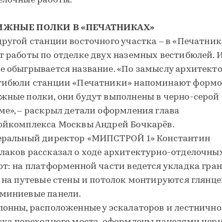
елочные работы.
ИЖНЫЕ ПОЛКИ В «ПЕЧАТНИКАХ»
другой станции восточного участка – в «Печатник
т работы по отделке двух наземных вестибюлей. И
е обыгрывается название. «По замыслу архитекто
тибюли станции «Печатники» напоминают форм
жные полки, они будут выполнены в черно-серой
ме», – раскрыл детали оформления глава
ойкомплекса Москвы Андрей Бочкарёв.
еральный директор «МИПСТРОЙ 1» Константин
лаков рассказал о ходе архитектурно-отделочны
от: на платформенной части ведется укладка гра
, на путевые стены и потолок монтируются глянц
миниевые панели.
лонны, расположенные у эскалаторов и лестнично