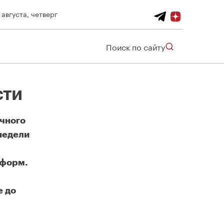
 августа, четверг
Поиск по сайту
сти
очного
недели
тформ.
е до