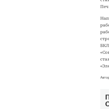
ста
Печ
Нап
раб
раб
стр
БКЛ
«Со
ста
«Эл
Авто