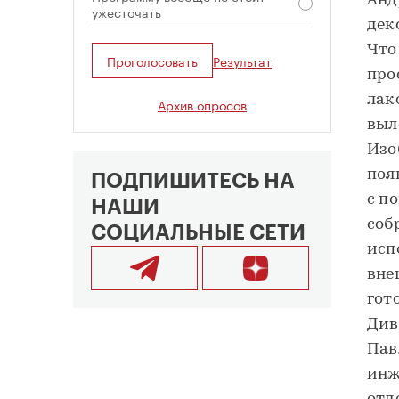
Анд
ужесточать
дек
Что
Проголосовать
Результат
про
лак
Архив опросов
выл
Изо
поя
ПОДПИШИТЕСЬ НА
с п
НАШИ
соб
СОЦИАЛЬНЫЕ СЕТИ
исп
вне
гот
Див
Пав
инж