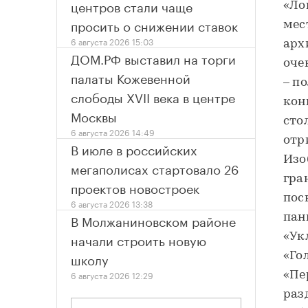
центров стали чаще
«Ло
просить о снижении ставок
мес
6 августа 2026 15:03
арх
ДОМ.РФ выставил на торги
оче
палаты Кожевенной
– п
слободы XVII века в центре
кон
Москвы
сто
6 августа 2026 14:49
отр
В июле в российских
Изо
мегаполисах стартовало 26
гра
проектов новостроек
пос
6 августа 2026 13:38
В Молжаниновском районе
панн
начали строить новую
«Ук
школу
«Го
6 августа 2026 12:29
«Пе
раз