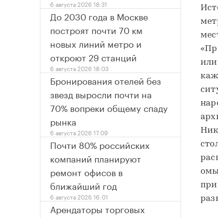
6 августа 2026 18:31
Ист
До 2030 года в Москве
мет
построят почти 70 км
мес
новых линий метро и
«Пр
откроют 29 станций
или
6 августа 2026 18:03
каж
Бронирования отелей без
сит
звезд выросли почти на
нар
70% вопреки общему спаду
арх
рынка
Ник
6 августа 2026 17:09
Почти 80% российских
сто
компаний планируют
рас
ремонт офисов в
омы
ближайший год
при
6 августа 2026 16:01
раз
Арендаторы торговых