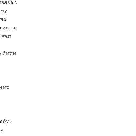
вязь с
ому
нно
гиона,
 над
ю были
нных
ыбу»
ты