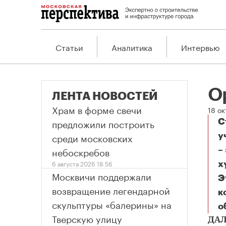
Статьи
Аналитика
Интервью
О
ЛЕНТА НОВОСТЕЙ
Храм в форме свечи
18 ок
предложили построить
С
среди московских
у
небоскребов
–
6 августа 2026 18:56
х
Москвичи поддержали
Э
возвращение легендарной
к
скульптуры «балерины» на
о
О
Тверскую улицу
ДА