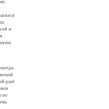
лях
ршился
ых
кой и
и
ьшими
 метра.
 новой
ий рыб
ении
 по
тва