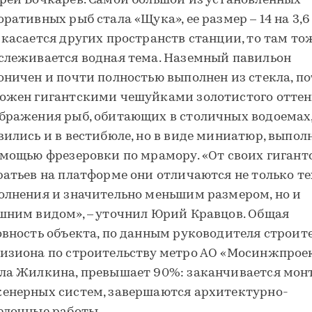
рей Бочкарёв. Самой большой из установленных
оративных рыб стала «Щука», ее размер – 14 на 3,6
 касается других пространств станции, то там то
слеживается водная тема. Наземный павильон
оничен и почти полностью выполнен из стекла, п
ожен гигантскими чешуйками золотистого оттен
бражения рыб, обитающих в столичных водоемах
вились и в вестибюле, но в виде миниатюр, выпо
омощью фрезеровки по мрамору. «От своих гигант
ратьев на платформе они отличаются не только т
олнения и значительно меньшим размером, но и
шним видом», – уточнил Юрий Кравцов. Общая
овность объекта, по данным руководителя строит
изиона по строительству метро АО «Мосинжпрое
ла Жилкина, превышает 90%: заканчивается мо
енерных систем, завершаются архитектурно-