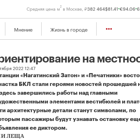
2
Средняя цена м
в Москве, ₽
382 464
$
81.41
€
94.06
6
Мнение
Жизнь в городе
риентирование на местно
тября 2022 12:47
танции «Нагатинский Затон» и «Печатники» вост
частка БКЛ стали героями новостей прошедшей 
 здесь завершились работы над главными
удожественными элементами вестибюлей и пла
ти архитектурные детали станут символами, по
оторым пассажиры будут узнавать остановку ещ
бъявления ее диктором.
риентирование на местности
ЛИ ЛЕЩА