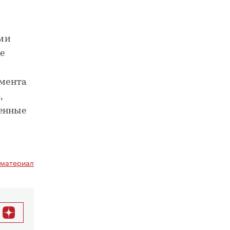
ыми
е
гмента
,
оенные
 материал