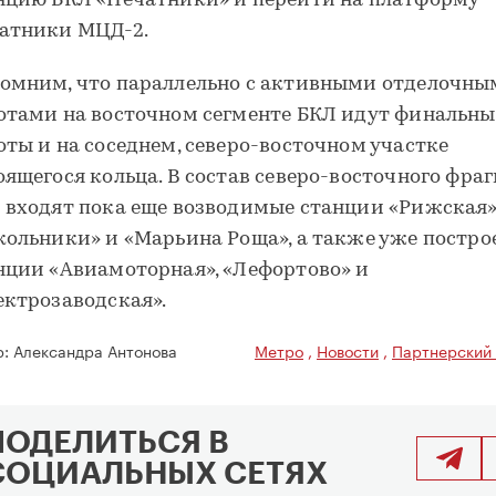
нцию БКЛ «Печатники» и перейти на платформу
атники МЦД-2.
омним, что параллельно с активными отделочн
отами на восточном сегменте БКЛ идут финальны
оты и на соседнем, северо-восточном участке
оящегося кольца. В состав северо-восточного фра
 входят пока еще возводимые станции «Рижская»
кольники» и «Марьина Роща», а также уже постр
нции «Авиамоторная», «Лефортово» и
ектрозаводская».
р:
Александра Антонова
Метро
,
Новости
,
Партнерский
ПОДЕЛИТЬСЯ В
СОЦИАЛЬНЫХ СЕТЯХ