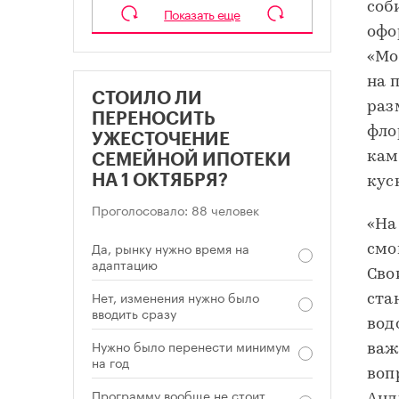
соб
Показать еще
офо
«Мо
на 
СТОИЛО ЛИ
раз
ПЕРЕНОСИТЬ
фло
УЖЕСТОЧЕНИЕ
кам
СЕМЕЙНОЙ ИПОТЕКИ
НА 1 ОКТЯБРЯ?
кус
Проголосовало: 88 человек
«На
Да, рынку нужно время на
смо
адаптацию
Сво
Нет, изменения нужно было
ста
вводить сразу
вод
Нужно было перенести минимум
важ
на год
воп
Программу вообще не стоит