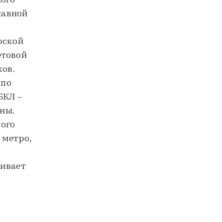
ного
лавной
рской
етовой
ков.
 по
БКЛ –
ны.
ого
 метро,
чивает