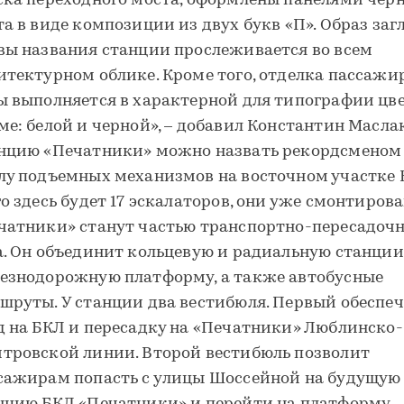
ска переходного моста, оформлены панелями чер
та в виде композиции из двух букв «П». Образ заг
вы названия станции прослеживается во всем
итектурном облике. Кроме того, отделка пассажи
ы выполняется в характерной для типографии цв
ме: белой и черной», – добавил Константин Масла
нцию «Печатники» можно назвать рекордсменом
лу подъемных механизмов на восточном участке 
го здесь будет 17 эскалаторов, они уже смонтирова
чатники» станут частью транспортно-пересадочн
а. Он объединит кольцевую и радиальную станции
езнодорожную платформу, а также автобусные
шруты. У станции два вестибюля. Первый обеспе
д на БКЛ и пересадку на «Печатники» Люблинско-
тровской линии. Второй вестибюль позволит
сажирам попасть с улицы Шоссейной на будущую