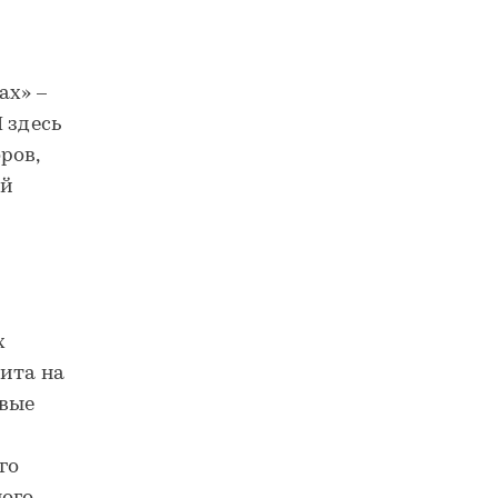
ах» –
 здесь
ров,
ой
х
нита на
евые
го