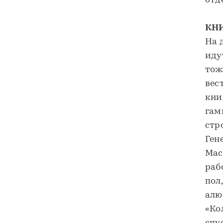
отд
КН
На 
иду
тож
вес
кни
гам
стр
Ген
Мас
раб
пол
алю
«Ко