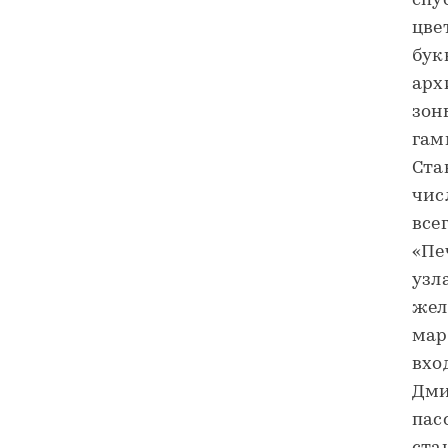
спу
цве
бук
арх
зон
гам
Ста
чис
все
«Пе
узл
жел
мар
вхо
Дми
пас