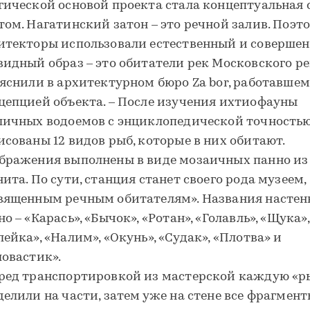
гической основой проекта стала концептуальная с
том. Нагатинский затон – это речной залив. Поэт
итекторы использовали естественный и соверше
видный образ – это обитатели рек Московского ре
ояснили в архитектурном бюро Za bor, работавшем
цепцией объекта. – После изучения ихтиофауны
личных водоемов с энциклопедической точность
исованы 12 видов рыб, которые в них обитают.
бражения выполнены в виде мозаичных панно из
нита. По сути, станция станет своего рода музеем,
вященным речным обитателям». Названия насте
о – «Карась», «Бычок», «Ротан», «Голавль», «Щука»,
лейка», «Налим», «Окунь», «Судак», «Плотва» и
ловастик».
ред транспортировкой из мастерской каждую «р
делили на части, затем уже на стене все фрагмен