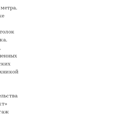
 метра.
же
отолок
ка.
,
лненных
ских
ехникой
ельства
кт»
нтаж