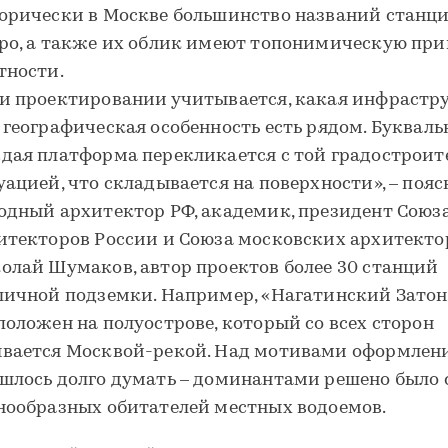
орически в Москве большинство названий станц
ро, а также их облик имеют топонимическую при
тности.
и проектировании учитывается, какая инфрастр
 географическая особенность есть рядом. Букваль
дая платформа перекликается с той градостроит
уацией, что складывается на поверхности», – поя
одный архитектор РФ, академик, президент Союз
итекторов России и Союза московских архитекто
олай Шумаков, автор проектов более 30 станций
личной подземки. Например, «Нагатинский Затон
положен на полуострове, который со всех сторон
вается Москвой-рекой. Над мотивами оформлени
шлось долго думать – доминантами решено было 
нообразных обитателей местных водоемов.