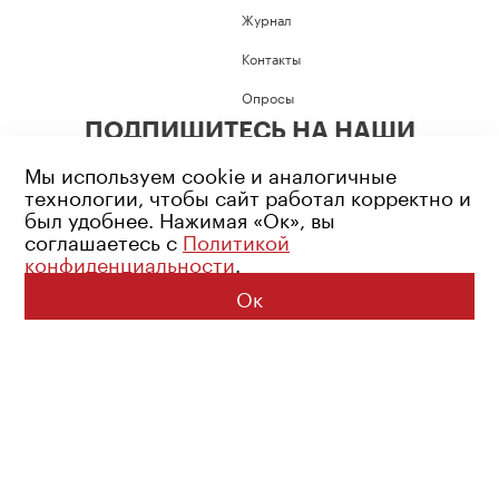
Журнал
Контакты
Опросы
ПОДПИШИТЕСЬ НА НАШИ
СОЦИАЛЬНЫЕ СЕТИ
Мы используем cookie и аналогичные
технологии, чтобы сайт работал корректно и
был удобнее. Нажимая «Ок», вы
соглашаетесь с
Политикой
конфиденциальности
.
Возрастное ограничение: 16+
Политика конфиденциальности
Ок
© 2026 Все права защищены