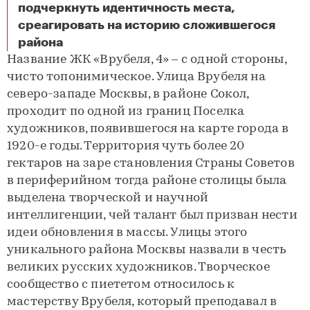
подчеркнуть идентичность места,
среагировать на историю сложившегося
Подчеркивая идентичность места
района
Название ЖК «Врубеля, 4» – с одной стороны,
чисто топонимическое. Улица Врубеля на
северо-западе Москвы, в районе Сокол,
проходит по одной из границ Поселка
художников, появившегося на карте города в
1920-е годы. Территория чуть более 20
гектаров на заре становления Страны Советов
в периферийном тогда районе столицы была
выделена творческой и научной
интеллигенции, чей талант был призван нести
идеи обновления в массы. Улицы этого
уникального района Москвы назвали в честь
великих русских художников. Творческое
сообщество с пиететом относилось к
мастерству Врубеля, который преподавал в