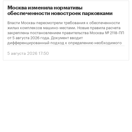
Москва изменила нормативы
обеспеченности новостроек парковками
Власти Москвы пересмотрели требования к обеспеченности
жилых комплексов машино-местами. Новые правила расчета
закреплены постановлением правительства Москвы № 2118-ПП
от 5 августа 2026 года. Документ вводит
дифференцированный подход к определению необходимого
количества парковок в зависимости от площади квартир и
устанавливает переходный период для уже согласованных
5 августа 2026 17:50
проектов.