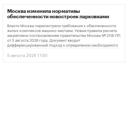
Москва изменила нормативы
обеспеченности новостроек парковками
Власти Москвы пересмотрели требования к обеспеченности
жилых комплексов машино-местами. Новые правила расчета
закреплены постановлением правительства Москвы № 2118-ПП
от 5 августа 2026 года. Документ вводит
дифференцированный подход к определению необходимого
количества парковок в зависимости от площади квартир и
устанавливает переходный период для уже согласованных
5 августа 2026 17:50
проектов.