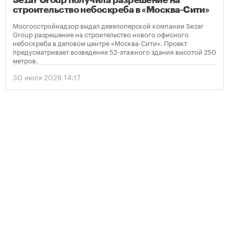
Sezar Group получила разрешение на
строительство небоскреба в «Москва-Сити»
Мосгосстройнадзор выдал девелоперской компании Sezar
Group разрешение на строительство нового офисного
небоскреба в деловом центре «Москва-Сити». Проект
предусматривает возведение 52-этажного здания высотой 250
метров.
30 июля 2026 14:17