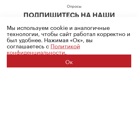
Опросы
ПОДПИШИТЕСЬ НА НАШИ
СОЦИАЛЬНЫЕ СЕТИ
Мы используем cookie и аналогичные
технологии, чтобы сайт работал корректно и
был удобнее. Нажимая «Ок», вы
соглашаетесь с
Политикой
конфиденциальности
.
Возрастное ограничение: 16+
Политика конфиденциальности
Ок
© 2026 Все права защищены