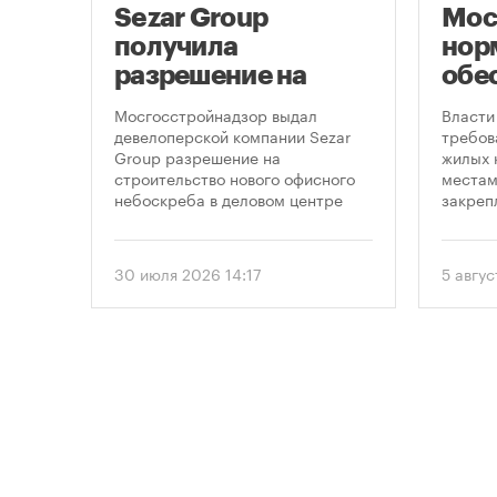
ло
Sezar Group
Мос
ало
получила
нор
разрешение на
обе
строительство
нов
Мосгосстройнадзор выдал
Власти
небоскреба в
пар
пенно
девелоперской компании Sezar
требов
лемных
Group разрешение на
жилых 
«Москва-Сити»
 раз
строительство нового офисного
местам
в
небоскреба в деловом центре
закреп
1
«Москва-Сити». Проект
правит
предусматривает возведение 52-
от 5 ав
строя,
этажного здания высотой 250
вводит
30 июля 2026 14:17
5 авгус
метров.
подход
необхо
парков
торые
площад
ту
устана
период
проект