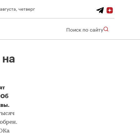
 августа, четверг
Поиск по сайту
 на
ят
 Об
квы.
тысяч
обрен.
ФОКа