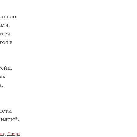
панели
ами,
ится
тся в
ейн,
ых
а.
вести
риятий.
во
,
Спорт