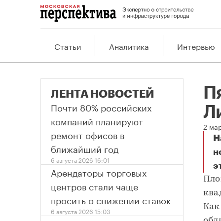
Статьи
Аналитика
Интервью
П
ЛЕНТА НОВОСТЕЙ
Почти 80% российских
Л
компаний планируют
2 ма
ремонт офисов в
Н
ближайший год
н
6 августа 2026 16:01
э
П
Арендаторы торговых
Пло
центров стали чаще
ква
просить о снижении ставок
Как
6 августа 2026 15:03
обл