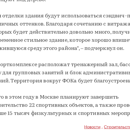
я отделки здания будут использоваться сэндвич-
личных оттенков. Благодаря сочетанию с витраж
орых будет действительно довольно много, получ
ременное стильное здание, которое хорошо впише
жившуюся среду этого района", – подчеркнул он.
порткомплексе расположат тренажерный зал, басс
у для групповых занятий и блок административн
ний. Территория вокруг ФОКа будет благоустроен
го в этом году в Москве планируют завершить
оительство 22 спортивных объектов, а также про
ше 15 тысяч физкультурных и спортивных мероп
Новости
,
Строительст