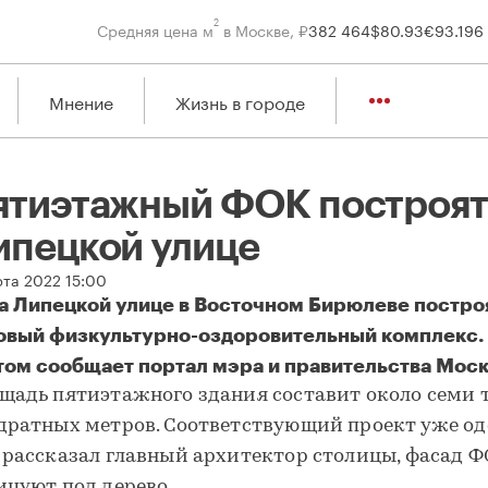
2
Средняя цена м
в Москве, ₽
382 464
$
80.93
€
93.19
6
Мнение
Жизнь в городе
ятиэтажный ФОК построят
ипецкой улице
рта 2022 15:00
а Липецкой улице в Восточном Бирюлеве постро
овый физкультурно-оздоровительный комплекс.
том сообщает портал мэра и правительства Мос
ятиэтажный ФОК построят на Липецкой улице
щадь пятиэтажного здания составит около семи 
дратных метров. Соответствующий проект уже од
 рассказал главный архитектор столицы, фасад 
ицуют под дерево.