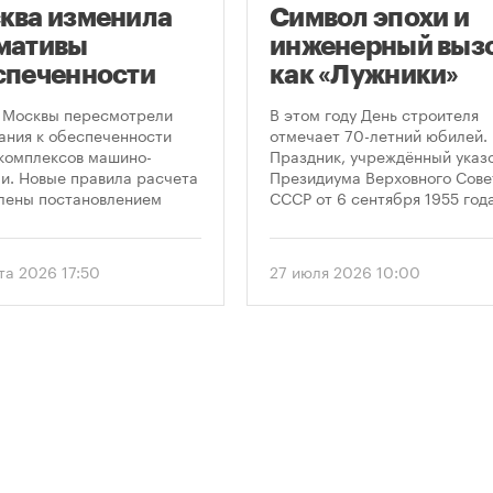
ква изменила
Символ эпохи и
мативы
инженерный вызо
спеченности
как «Лужники»
остроек
стали символом
 Москвы пересмотрели
В этом году День строителя
ковками
Дня строителя
ания к обеспеченности
отмечает 70-летний юбилей.
комплексов машино-
Праздник, учреждённый указ
и. Новые правила расчета
Президиума Верховного Сове
лены постановлением
СССР от 6 сентября 1955 года
ельства Москвы № 2118-ПП
впервые отметили 12 августа
густа 2026 года. Документ
1956 года. И главным подарк
 дифференцированный
городу к первому Дню строит
та 2026 17:50
27 июля 2026 10:00
 к определению
стало открытие Большой
димого количества
спортивной арены «Лужники»
ок в зависимости от
тех пор эти две даты —
и квартир и
профессиональный праздник
вливает переходный
легендарный стадион —
 для уже согласованных
неразрывно связаны в истор
ов.
столицы.