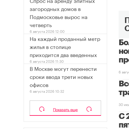
Спрос на аренду элитных
загородных домов в
Подмосковье вырос на
четверть
6 августа 2026 12:00
На каждый проданный метр
Бо
жилья в столице
но
приходится два введенных
пр
6 августа 2026 11:30
В Москве могут перенести
6 авг
сроки ввода трети новых
Вс
офисов
6 августа 2026 10:32
тр
30 ию
Показать еще
С 
пя