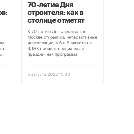
70-летие Дня
Заст
в:
строителя: как в
нача
столице отметят
расп
круглую дату
земе
К 70-летию Дня строителя в
В июле к
профессионального
Москве открылись интерактивные
заключе
ом
инсталляции, а 6 и 9 августа на
договора
праздника
та
ВДНХ пройдет специальная
более че
,
праздничная программа.
сравнен
периодом
ом
50 до 18
еля
статисти
5 августа 2026 15:30
30 июля 
последни
. С
статисти
«ЕРЗ-тре
 и
руководи
девелопе
ии