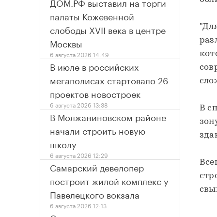
ДОМ.РФ выставил на торги
палаты Кожевенной
слободы XVII века в центре
"Дл
Москвы
раз
6 августа 2026 14:49
кот
В июле в российских
сов
мегаполисах стартовало 26
сло
проектов новостроек
6 августа 2026 13:38
В с
В Молжаниновском районе
зон
начали строить новую
зда
школу
6 августа 2026 12:29
Все
Самарский девелопер
стр
построит жилой комплекс у
свы
Павелецкого вокзала
6 августа 2026 12:13