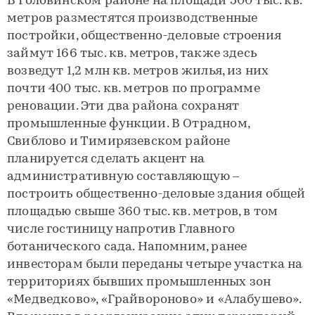
В Головинском районе на площади 500 тыс. кв.
метров разместятся производственные
постройки, общественно-деловые строения
займут 166 тыс. кв. метров, также здесь
возведут 1,2 млн кв. метров жилья, из них
почти 400 тыс. кв. метров по программе
реновации. Эти два района сохранят
промышленные функции. В Отрадном,
Свиблово и Тимирязевском районе
планируется сделать акцент на
административную составляющую –
построить общественно-деловые здания общей
площадью свыше 360 тыс. кв. метров, в том
числе гостиницу напротив Главного
ботанического сада. Напомним, ранее
инвесторам были переданы четыре участка на
территориях бывших промышленных зон
«Медведково», «Грайвороново» и «Алабушево».