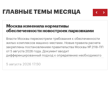
ГЛАВНЫЕ ТЕМЫ МЕСЯЦА
Москва изменила нормативы
обеспеченности новостроек парковками
Власти Москвы пересмотрели требования к обеспеченности
жилых комплексов машино-местами. Новые правила расчета
закреплены постановлением правительства Москвы № 2118-ПП
от 5 августа 2026 года. Документ вводит
дифференцированный подход к определению необходимого
количества парковок в зависимости от площади квартир и
устанавливает переходный период для уже согласованных
5 августа 2026 17:50
проектов.