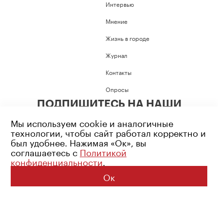
Интервью
Мнение
Жизнь в городе
Журнал
Контакты
Опросы
ПОДПИШИТЕСЬ НА НАШИ
СОЦИАЛЬНЫЕ СЕТИ
Мы используем cookie и аналогичные
технологии, чтобы сайт работал корректно и
был удобнее. Нажимая «Ок», вы
соглашаетесь с
Политикой
конфиденциальности
.
Возрастное ограничение: 16+
Политика конфиденциальности
Ок
© 2026 Все права защищены