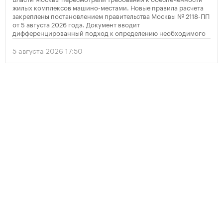
жилых комплексов машино-местами. Новые правила расчета
закреплены постановлением правительства Москвы № 2118-ПП
от 5 августа 2026 года. Документ вводит
дифференцированный подход к определению необходимого
количества парковок в зависимости от площади квартир и
устанавливает переходный период для уже согласованных
5 августа 2026 17:50
проектов.