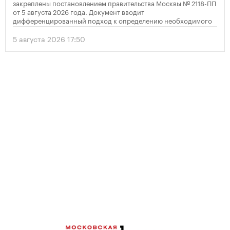
закреплены постановлением правительства Москвы № 2118-ПП
от 5 августа 2026 года. Документ вводит
дифференцированный подход к определению необходимого
количества парковок в зависимости от площади квартир и
устанавливает переходный период для уже согласованных
5 августа 2026 17:50
проектов.