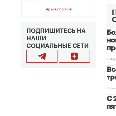
Архив опросов
ПОДПИШИТЕСЬ НА
Бо
НАШИ
но
СОЦИАЛЬНЫЕ СЕТИ
пр
6 авг
Вс
тр
30 ию
С 
пя