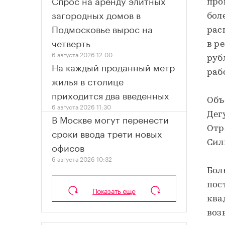
Спрос на аренду элитных
про
загородных домов в
бол
Подмосковье вырос на
рас
четверть
в р
6 августа 2026 12:00
руб
На каждый проданный метр
раб
жилья в столице
приходится два введенных
Объ
6 августа 2026 11:30
Дег
В Москве могут перенести
Отр
сроки ввода трети новых
Сил
офисов
6 августа 2026 10:32
Бол
пос
Показать еще
ква
воз