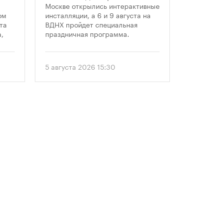
профессионального
Москве открылись интерактивные
заключе
ом
инсталляции, а 6 и 9 августа на
договора
праздника
та
ВДНХ пройдет специальная
более че
,
праздничная программа.
сравнен
периодом
ом
50 до 18
еля
статисти
5 августа 2026 15:30
30 июля 
последни
. С
статисти
«ЕРЗ-тре
 и
руководи
девелопе
ии