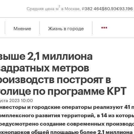
2
Средняя цена м
в Москве, ₽
382 464
$
80.93
€
93.19
6
Мнение
Жизнь в городе
выше 2,1 миллиона
вадратных метров
роизводств построят в
толице по программе КРТ
густа 2023 10:00
нвесторы и городские операторы реализуют 41 
омплексного развития территорий, в 14 из котор
редусмотрено создание современных производс
ехнопарков общей площадью более 2,1 миллиона