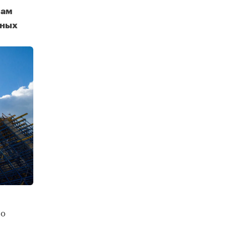
сам
ьных
Свыше 2,1 миллиона квадратных метров производств построят в столице по программе КРТ
во