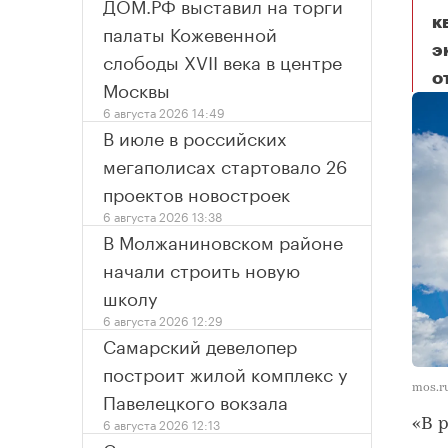
ДОМ.РФ выставил на торги
к
палаты Кожевенной
э
слободы XVII века в центре
о
Москвы
6 августа 2026 14:49
В июле в российских
мегаполисах стартовало 26
проектов новостроек
6 августа 2026 13:38
В Молжаниновском районе
начали строить новую
школу
6 августа 2026 12:29
Самарский девелопер
построит жилой комплекс у
mos.r
Павелецкого вокзала
6 августа 2026 12:13
«В 