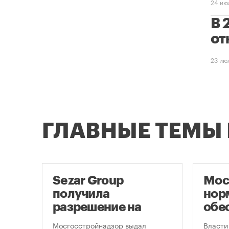
24 ию
В 
от
23 ию
ГЛАВНЫЕ ТЕМЫ
ло
Sezar Group
Мос
ало
получила
нор
разрешение на
обе
строительство
нов
Мосгосстройнадзор выдал
Власти