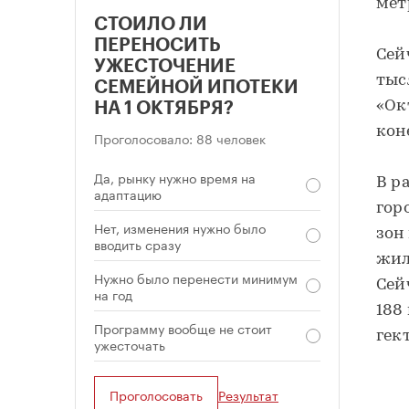
мет
СТОИЛО ЛИ
ПЕРЕНОСИТЬ
Сей
УЖЕСТОЧЕНИЕ
тыс
СЕМЕЙНОЙ ИПОТЕКИ
«Ок
НА 1 ОКТЯБРЯ?
кон
Проголосовало: 88 человек
Да, рынку нужно время на
В р
адаптацию
гор
Нет, изменения нужно было
зон
вводить сразу
жил
Нужно было перенести минимум
Сей
на год
188
Программу вообще не стоит
гек
ужесточать
Проголосовать
Результат