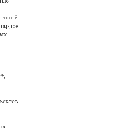
дью
стиций
лиардов
вых
й,
ъектов
ых