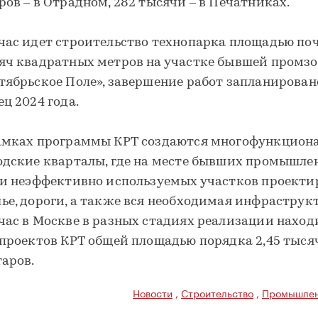
ров – в Отрадном, 282 тысячи – в Печатниках.
час идет строительство технопарка площадью поч
яч квадратных метров на участке бывшей промз
тябрьское Поле», завершение работ запланирован
ец 2024 года.
амках программы КРТ создаются многофункцион
одские кварталы, где на месте бывших промышл
 и неэффективно используемых участков проект
ье, дороги, а также вся необходимая инфраструкт
час в Москве в разных стадиях реализации наход
 проектов КРТ общей площадью порядка 2,45 тыся
таров.
Новости
,
Строительство
,
Промышлен