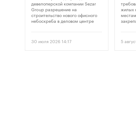
небоскреба в
пар
пенно
девелоперской компании Sezar
требов
лемных
Group разрешение на
жилых 
«Москва-Сити»
 раз
строительство нового офисного
местам
в
небоскреба в деловом центре
закреп
1
«Москва-Сити». Проект
правит
предусматривает возведение 52-
от 5 ав
строя,
этажного здания высотой 250
вводит
30 июля 2026 14:17
5 авгус
метров.
подход
необхо
парков
торые
площад
ту
устана
период
проект