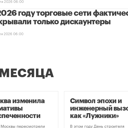
ля 2026 06:00
2026 году торговые сети фактиче
крывали только дискаунтеры
ля 2026 06:00
 МЕСЯЦА
ква изменила
Символ эпохи и
мативы
инженерный вызо
спеченности
как «Лужники»
остроек
стали символом
 Москвы пересмотрели
В этом году День строителя