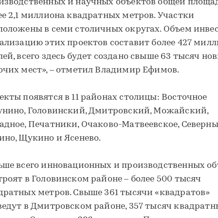
изводственных и научных объектов общей площа
ее 2,1 миллиона квадратных метров. Участки
положены в семи столичных округах. Объем инве
еализацию этих проектов составит более 427 мил
лей, всего здесь будет создано свыше 63 тысяч но
очих мест», – отметил Владимир Ефимов.
екты появятся в 11 районах столицы: Восточное
унино, Головинский, Дмитровский, Можайский,
адное, Печатники, Очаково-Матвеевское, Северны
ино, Щукино и Ясенево.
ьше всего инновационных и производственных об
троят в Головинском районе – более 500 тысяч
дратных метров. Свыше 361 тысячи «квадратов»
ведут в Дмитровском районе, 357 тысяч квадратн