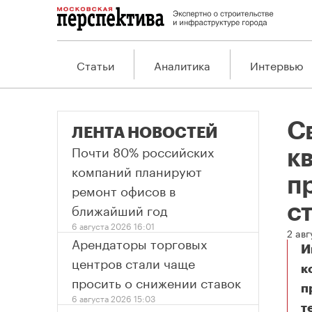
Статьи
Аналитика
Интервью
С
ЛЕНТА НОВОСТЕЙ
Почти 80% российских
к
компаний планируют
п
ремонт офисов в
ближайший год
с
6 августа 2026 16:01
2 ав
Арендаторы торговых
И
центров стали чаще
к
просить о снижении ставок
п
6 августа 2026 15:03
т