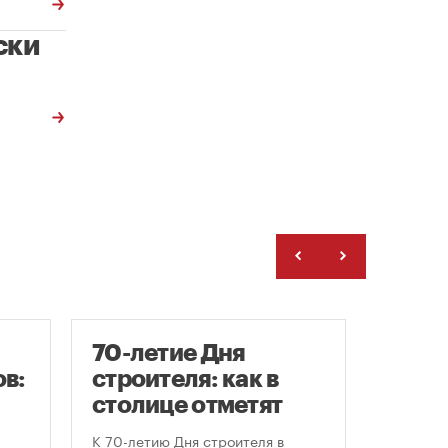
ски
70-летие Дня
Заст
в:
строителя: как в
нача
столице отметят
расп
круглую дату
земе
К 70-летию Дня строителя в
В июле к