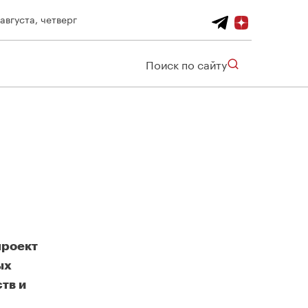
 августа, четверг
Поиск по сайту
проект
ых
тв и