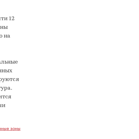
ти 12
оны
о на
альные
енных
ируются
ура.
ится
чи
ные зоны