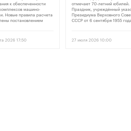
ковками
Дня строителя
ания к обеспеченности
отмечает 70-летний юбилей.
комплексов машино-
Праздник, учреждённый указ
и. Новые правила расчета
Президиума Верховного Сове
лены постановлением
СССР от 6 сентября 1955 года
ельства Москвы № 2118-ПП
впервые отметили 12 августа
густа 2026 года. Документ
1956 года. И главным подарк
 дифференцированный
городу к первому Дню строит
та 2026 17:50
27 июля 2026 10:00
 к определению
стало открытие Большой
димого количества
спортивной арены «Лужники»
ок в зависимости от
тех пор эти две даты —
и квартир и
профессиональный праздник
вливает переходный
легендарный стадион —
 для уже согласованных
неразрывно связаны в истор
ов.
столицы.