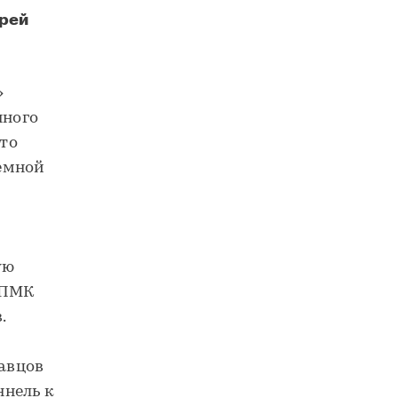
дрей
Тоннелепроходка между «Вавиловской» и «Академической» выполнена на треть
»
нного
Это
емной
ую
ТПМК
.
авцов
ннель к