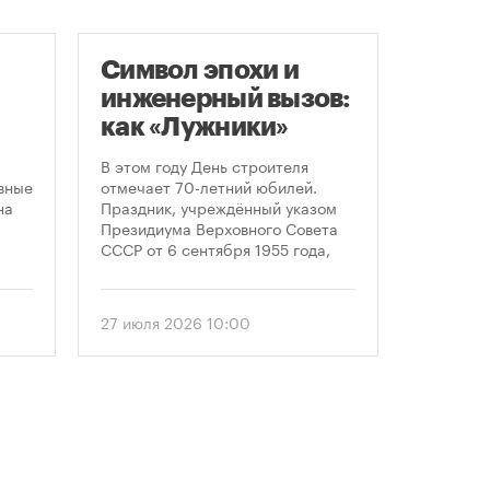
Символ эпохи и
Заст
инженерный вызов:
нача
как «Лужники»
расп
стали символом
земе
В этом году День строителя
В июле к
ого
Дня строителя
вные
отмечает 70-летний юбилей.
заключе
на
Праздник, учреждённый указом
договора
Президиума Верховного Совета
более че
СССР от 6 сентября 1955 года,
сравнен
впервые отметили 12 августа
периодом
1956 года. И главным подарком
50 до 18
городу к первому Дню строителя
статисти
27 июля 2026 10:00
30 июля 
стало открытие Большой
последни
спортивной арены «Лужники». С
статисти
тех пор эти две даты —
«ЕРЗ-тре
профессиональный праздник и
руководи
легендарный стадион —
девелопе
неразрывно связаны в истории
столицы.