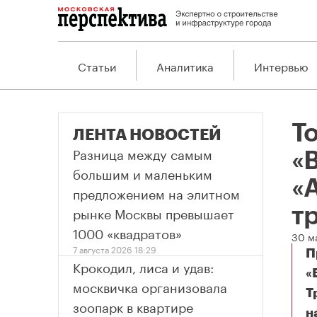
Статьи
Аналитика
Интервью
Т
ЛЕНТА НОВОСТЕЙ
Разница между самым
«
большим и маленьким
«
предложением на элитном
рынке Москвы превышает
т
1000 «квадратов»
30 м
7 августа 2026 18:29
П
Крокодил, лиса и удав:
«
москвичка организовала
Т
зоопарк в квартире
н