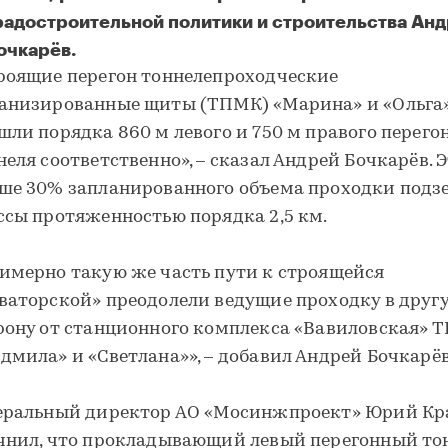
радостроительной политики и строительства Ан
очкарёв.
роящие перегон тоннелепроходческие
анизированные щиты (ТПМК) «Марина» и «Ольга
шли порядка 860 м левого и 750 м правого перего
неля соответственно», – сказал Андрей Бочкарёв. 
ше 30% запланированного объема проходки подз
ссы протяженностью порядка 2,5 км.
имерно такую же часть пути к строящейся
ваторской» преодолели ведущие проходку в друг
рону от станционного комплекса «Вавиловская» 
дмила» и «Светлана»», – добавил Андрей Бочкарёв
еральный директор АО «Мосинжпроект» Юрий Кр
чнил, что прокладывающий левый перегонный то