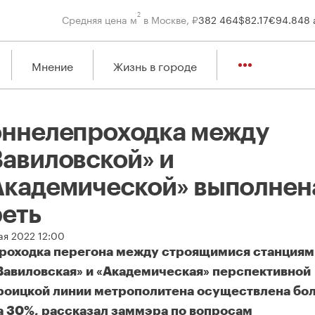
2
Средняя цена м
в Москве, ₽
382 464
$
82.17
€
94.84
8 
Мнение
Жизнь в городе
оннелепроходка между
Вавиловской» и
Академической» выполнен
реть
ая 2022 12:00
роходка перегона между строящимися станциям
Вавиловская» и «Академическая» перспективной
роицкой линии метрополитена осуществлена бо
а 30%, рассказал заммэра по вопросам