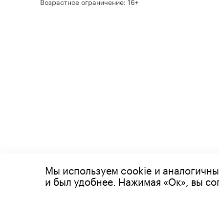
Возрастное ограничение: 16+
Мы используем cookie и аналогичны
© 2026 Все права защищены
и был удобнее. Нажимая «Ок», вы с