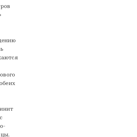
тров
»
едению
ь
жаются
ового
 обеих
динит
с
о-
цы.