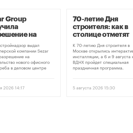
ar Group
70-летие Дня
учила
строителя: как в
решение на
столице отметят
оительство
круглую дату
стройнадзор выдал
К 70-летию Дня строителя в
оскреба в
профессиональн
перской компании Sezar
Москве открылись интеракти
разрешение на
инсталляции, а 6 и 9 августа 
сква-Сити»
праздника
ельство нового офисного
ВДНХ пройдет специальная
реба в деловом центре
праздничная программа.
а-Сити». Проект
матривает возведение 52-
го здания высотой 250
я 2026 14:17
5 августа 2026 15:30
.