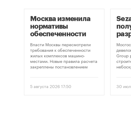
Москва изменила
Sez
скве
нормативы
пол
обеспеченности
раз
фе
новостроек
стр
,
Власти Москвы пересмотрели
Мосгос
 по
парковками
неб
требования к обеспеченности
девело
жилых комплексов машино-
Group 
«Мо
на,
местами. Новые правила расчета
строит
закреплены постановлением
небоск
ечку
правительства Москвы № 2118-ПП
«Москв
омощи
от 5 августа 2026 года. Документ
предус
вводит дифференцированный
этажно
5 августа 2026 17:50
30 июл
подход к определению
метров
необходимого количества
парковок в зависимости от
площади квартир и
устанавливает переходный
период для уже согласованных
проектов.