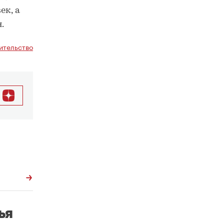
ек, а
.
ительство
ья