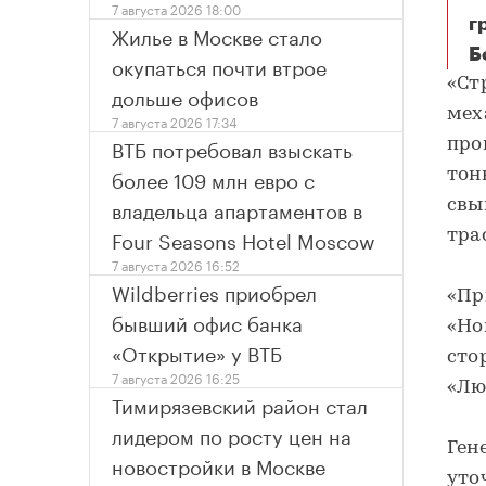
7 августа 2026 18:00
г
Жилье в Москве стало
Б
окупаться почти втрое
«Ст
дольше офисов
мех
7 августа 2026 17:34
ВТБ потребовал взыскать
про
более 109 млн евро с
тон
владельца апартаментов в
свы
Four Seasons Hotel Moscow
тра
7 августа 2026 16:52
Wildberries приобрел
«Пр
бывший офис банка
«Но
«Открытие» у ВТБ
сто
7 августа 2026 16:25
«Лю
Тимирязевский район стал
лидером по росту цен на
Ген
новостройки в Москве
уто