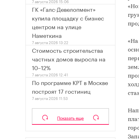
7 августа 2026 15:06
«Но
ГК «Галс-Девелопмент»
гру
купила площадку с бизнес
про
центром на улице
Наметкина
«На
7 августа 2026 13:22
Стоимость строительства
осн
частных домов выросла на
пер
10–12%
зем
7 августа 2026 12:41
про
По программе КРТ в Москве
хол
построят 17 гостиниц
ста
7 августа 2026 11:53
Нап
Показать еще
пла
гор
Зап