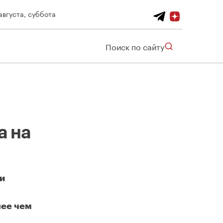
августа, суббота
Поиск по сайту
а на
и
лее чем