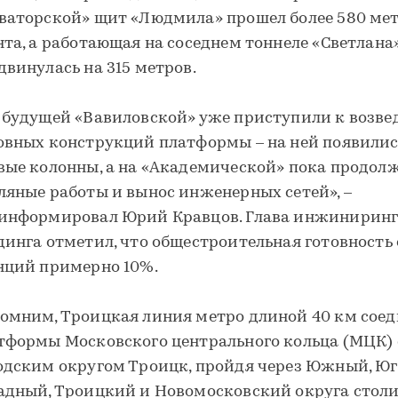
ваторской» щит «Людмила» прошел более 580 ме
нта, а работающая на соседнем тоннеле «Светлана
двинулась на 315 метров.
 будущей «Вавиловской» уже приступили к возв
овных конструкций платформы – на ней появилис
вые колонны, а на «Академической» пока продол
ляные работы и вынос инженерных сетей», –
информировал Юрий Кравцов. Глава инжиниринг
динга отметил, что общестроительная готовность
нций примерно 10%.
омним, Троицкая линия метро длиной 40 км сое
тформы Московского центрального кольца (МЦК) 
одским округом Троицк, пройдя через Южный, Юг
адный, Троицкий и Новомосковский округа столи