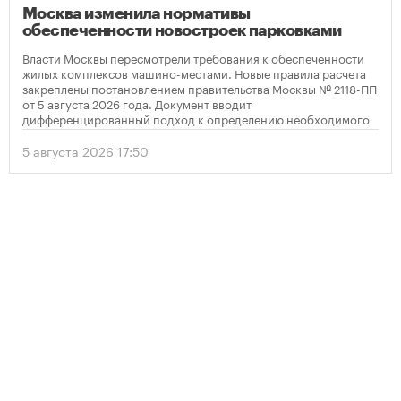
Москва изменила нормативы
обеспеченности новостроек парковками
Власти Москвы пересмотрели требования к обеспеченности
жилых комплексов машино-местами. Новые правила расчета
закреплены постановлением правительства Москвы № 2118-ПП
от 5 августа 2026 года. Документ вводит
дифференцированный подход к определению необходимого
количества парковок в зависимости от площади квартир и
устанавливает переходный период для уже согласованных
5 августа 2026 17:50
проектов.