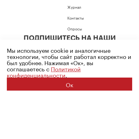
Журнал
Контакты
Опросы
ПОДПИШИТЕСЬ НА НАШИ
СОЦИАЛЬНЫЕ СЕТИ
Мы используем cookie и аналогичные
технологии, чтобы сайт работал корректно и
был удобнее. Нажимая «Ок», вы
соглашаетесь с
Политикой
конфиденциальности
.
Возрастное ограничение: 16+
Политика конфиденциальности
Ок
© 2026 Все права защищены