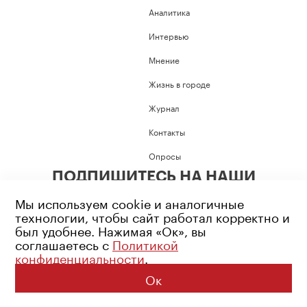
Аналитика
Интервью
Мнение
Жизнь в городе
Журнал
Контакты
Опросы
ПОДПИШИТЕСЬ НА НАШИ
СОЦИАЛЬНЫЕ СЕТИ
Мы используем cookie и аналогичные
технологии, чтобы сайт работал корректно и
был удобнее. Нажимая «Ок», вы
соглашаетесь с
Политикой
конфиденциальности
.
Возрастное ограничение: 16+
Политика конфиденциальности
Ок
© 2026 Все права защищены