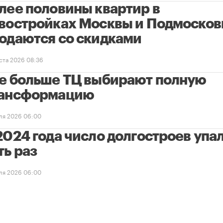
лее половины квартир в
востройках Москвы и Подмосков
одаются со скидками
уста 2026 08:36
е больше ТЦ выбирают полную
ансформацию
ля 2026 06:00
2024 года число долгостроев упал
ть раз
ля 2026 06:00