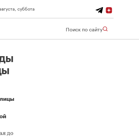
августа, суббота
Поиск по сайту
рды
цы
улицы
ой
Участок Юго-Восточной хорды от улицы Шоссейная до улицы Полбина готов на 60%
ая до