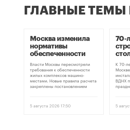
ГЛАВНЫЕ ТЕМЫ
Москва изменила
70-
нормативы
стро
оют
обеспеченности
сто
новостроек
кру
це
Власти Москвы пересмотрели
К 70-л
парковками
про
утах
требования к обеспеченности
Москве
.
жилых комплексов машино-
инсталл
пра
местами. Новые правила расчета
ВДНХ п
закреплены постановлением
праздн
правительства Москвы № 2118-ПП
от 5 августа 2026 года. Документ
вводит дифференцированный
5 августа 2026 17:50
5 авгу
подход к определению
необходимого количества
парковок в зависимости от
площади квартир и