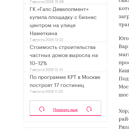
свя
7 августа 2026 15:06
ГК «Галс-Девелопмент»
кот
купила площадку с бизнес
заг
центром на улице
тра
Наметкина
Юго
7 августа 2026 13:22
Стоимость строительства
Вар
частных домов выросла на
маг
10–12%
про
7 августа 2026 12:41
Каш
По программе КРТ в Москве
Под
построят 17 гостиниц
Мос
7 августа 2026 11:53
шос
Показать еще
Хор
рай
Ряз