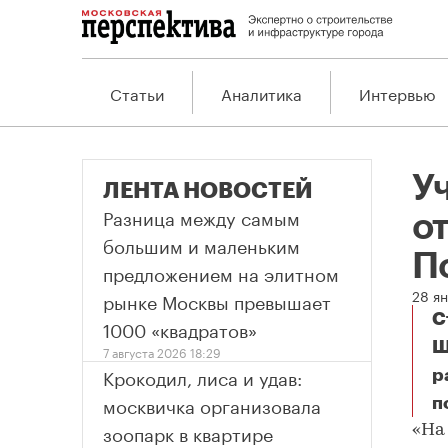
Статьи
Аналитика
Интервью
У
ЛЕНТА НОВОСТЕЙ
Разница между самым
о
большим и маленьким
П
предложением на элитном
28 ян
рынке Москвы превышает
С
1000 «квадратов»
Ш
7 августа 2026 18:29
Крокодил, лиса и удав:
р
москвичка организовала
п
зоопарк в квартире
«На