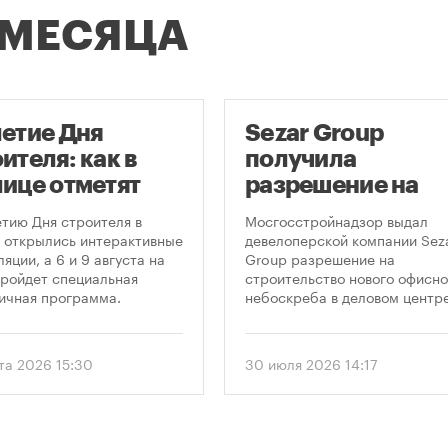
 МЕСЯЦА
летие Дня
Sezar Group
ителя: как в
получила
лице отметят
разрешение на
глую дату
строительство
етию Дня строителя в
Мосгосстройнадзор выдал
фессионального
небоскреба в
 открылись интерактивные
девелоперской компании Sez
яции, а 6 и 9 августа на
Group разрешение на
здника
«Москва-Сити»
ройдет специальная
строительство нового офисно
ичная программа.
небоскреба в деловом центр
«Москва-Сити». Проект
предусматривает возведение
этажного здания высотой 250
ста 2026 15:30
30 июля 2026 14:17
метров.