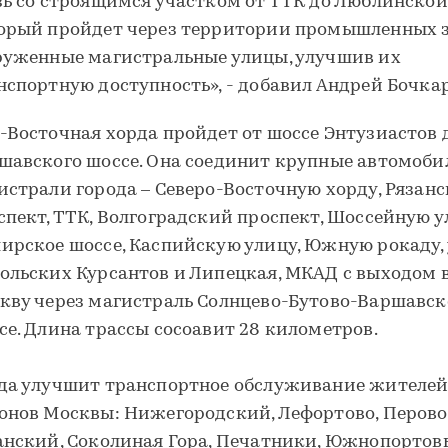
зь со строящимся участком от ТТК до Люблинской
орый пройдет через территории промышленных з
руженные магистральные улицы, улучшив их
нспортную доступность», - добавил Андрей Бочкар
-Восточная хорда пройдет от шоссе Энтузиастов 
шавского шоссе. Она соединит крупные автомоб
истрали города – Северо-Восточную хорду, Рязан
спект, ТТК, Волгоградский проспект, Шоссейную у
ирское шоссе, Каспийскую улицу, Южную рокаду,
ольских Курсантов и Липецкая, МКАД с выходом 
кву через магистраль Солнцево-Бутово-Варшавск
се. Длина трассы сосоавит 28 километров.
да улучшит транспортное обслуживание жителей
онов Москвы: Нижегородский, Лефортово, Перово
анский, Соколиная Гора, Печатники, Южнопортов