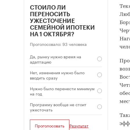
Тек
СТОИЛО ЛИ
ПЕРЕНОСИТЬ
Люб
УЖЕСТОЧЕНИЕ
Бор
СЕМЕЙНОЙ ИПОТЕКИ
Чер
НА 1 ОКТЯБРЯ?
Наг
Проголосовало: 93 человека
чел
Да, рынку нужно время на
адаптацию
Про
воз
Нет, изменения нужно было
вводить сразу
Вос
Чет
Нужно было перенести минимум
на год
обе
мес
Программу вообще не стоит
ужесточать
Так
эфф
Проголосовать
Результат