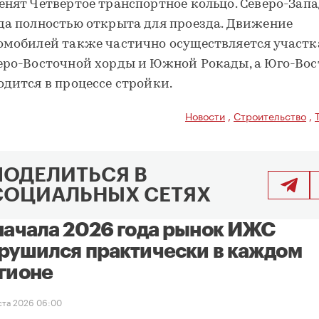
енят Четвертое транспортное кольцо. Северо-Зап
да полностью открыта для проезда. Движение
омобилей также частично осуществляется участ
еро-Восточной хорды и Южной Рокады, а Юго-Во
одится в процессе стройки.
Новости
,
Строительство
,
ПОДЕЛИТЬСЯ В
СОЦИАЛЬНЫХ СЕТЯХ
начала 2026 года рынок ИЖС
рушился практически в каждом
гионе
уста 2026 06:00