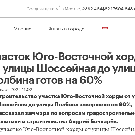
2
Средняя цена м
в Москве, ₽
382 464
$
82.17
€
94.84
8 
Мнение
Жизнь в городе
часток Юго-Восточной хо
т улицы Шоссейная до ули
олбина готов на 60%
варя 2022 11:02
троительство участка Юго-Восточной хорды от 
оссейная до улицы Полбина завершено на 60%,
ассказал заммэра по вопросам градостроительн
олитики и строительства Андрей Бочкарёв.
 участке Юго-Восточной хорды от улицы Шоссейн