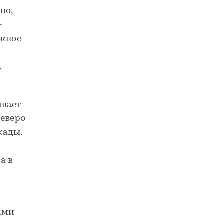
но,
-
Южное
.
ивает
Северо-
кады.
а в
ами