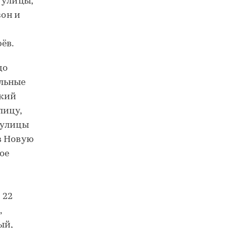
 улицы,
он и
ёв.
до
ильные
ский
лицу,
 улицы
в Новую
ое
 22
,
ый,