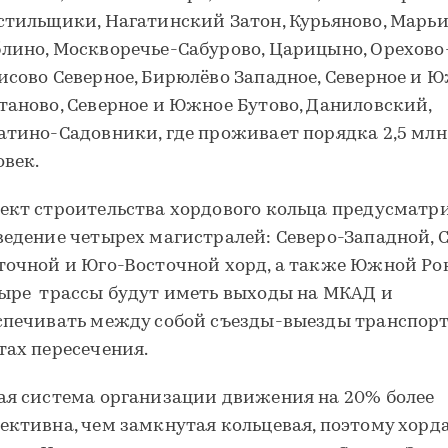
стильщики, Нагатинский Затон, Курьяново, Марьи
лино, Москворечье-Сабурово, Царицыно, Орехово
исово Северное, Бирюлёво Западное, Северное и 
таново, Северное и Южное Бутово, Даниловский,
атино-Садовники, где проживает порядка 2,5 млн
овек.
ект строительства хордового кольца предусматр
ведение четырех магистралей: Северо-Западной, 
точной и Юго-Восточной хорд, а также Южной Ро
ыре трассы будут иметь выходы на МКАД и
спечивать между собой съезды-выезды транспорт
тах пересечения.
ая система организации движения на 20% более
ективна, чем замкнутая кольцевая, поэтому хорд