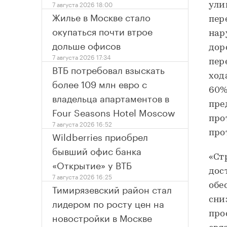
7 августа 2026 18:00
ули
Жилье в Москве стало
пер
окупаться почти втрое
нар
дольше офисов
дор
7 августа 2026 17:34
пер
ВТБ потребовал взыскать
ход
более 109 млн евро с
60%
владельца апартаментов в
пре
Four Seasons Hotel Moscow
про
7 августа 2026 16:52
про
Wildberries приобрел
бывший офис банка
«Ст
«Открытие» у ВТБ
дос
7 августа 2026 16:25
обе
Тимирязевский район стал
сни
лидером по росту цен на
про
новостройки в Москве