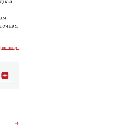
адная
кам
сточная
Транспорт