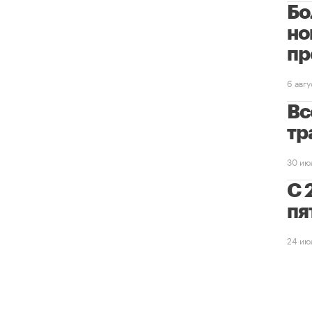
Бо
но
пр
6 авг
Вс
тр
30 ию
С 
пя
24 ию