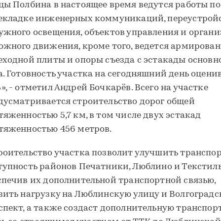
цы Полбина в настоящее время ведутся работы по
екладке инженерных коммуникаций, переустрой
ужного освещения, объектов управления и орган
ожного движения, кроме того, ведется армирова
еходной плиты и опоры съезда с эстакады основн
а. Готовность участка на сегодняшний день оцени
», - отметил Андрей Бочкарёв. Всего на участке
дусматривается строительство дорог общей
тяженностью 5,7 км, в том числе двух эстакад
тяженностью 456 метров.
роительство участка позволит улучшить транспо
тупность районов Печатники, Люблино и Текстил
спечив их дополнительной транспортной связью,
зить нагрузку на Люблинскую улицу и Волгоград
спект, а также создаст дополнительную транспо