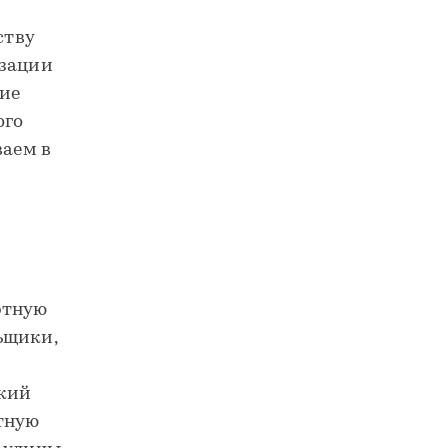
ству
изации
ние
ого
ваем в
ртную
ьщики,
ский
ртную