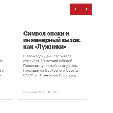
Символ эпохи и
Моск
инженерный вызов:
подд
как «Лужники»
возв
стали символом
леге
В этом году День строителя
Большин
Дня строителя
скул
ar
отмечает 70-летний юбилей.
высказал
Праздник, учреждённый указом
историч
«бал
го
Президиума Верховного Совета
девушки,
Твер
е
СССР от 6 сентября 1955 года,
украшал
впервые отметили 12 августа
Тверской
 52-
1956 года. И главным подарком
голосова
городу к первому Дню строителя
«Активн
27 июля 2026 10:00
6 август
стало открытие Большой
поддерж
спортивной арены «Лужники». С
сообщил
тех пор эти две даты —
профессиональный праздник и