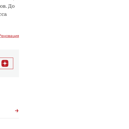
ов. До
сса
Реновация