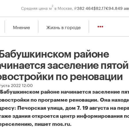
2
Средняя цена м
в Москве, ₽
382 464
$
82.17
€
94.84
9 ав
Мнение
Жизнь в городе
 Бабушкинском районе
ачинается заселение пятой
овостройки по реновации
густа 2022 12:00
 Бабушкинском районе начинается заселение пя
овостройки по программе реновации. Она находи
дресу: Печорская улица, дом 7. 19 августа на пер
таже здания откроется центр информирования п
ереселению, пишет mos.ru.