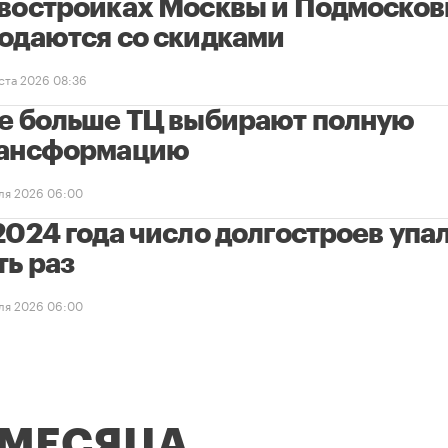
востройках Москвы и Подмосков
одаются со скидками
уста 2026 08:36
е больше ТЦ выбирают полную
ансформацию
ля 2026 06:00
2024 года число долгостроев упал
ть раз
ля 2026 06:00
 МЕСЯЦА