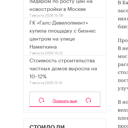
лидером по росту цен на
В Б
новостройки в Москве
зас
7 августа 2026 15:06
нах
ГК «Галс-Девелопмент»
бли
купила площадку с бизнес
центром на улице
Про
Наметкина
В н
7 августа 2026 13:22
мос
Стоимость строительства
рас
частных домов выросла на
стол
10–12%
пос
7 августа 2026 12:41
улу
Показать еще
В н
вел
пло
про
СТОИЛО ЛИ