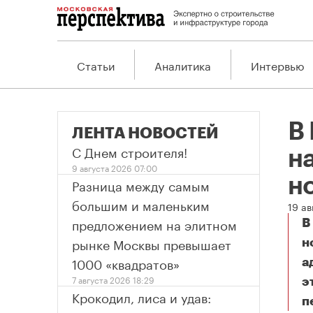
Статьи
Аналитика
Интервью
В
ЛЕНТА НОВОСТЕЙ
С Днем строителя!
н
9 августа 2026 07:00
н
Разница между самым
большим и маленьким
19 ав
предложением на элитном
В
рынке Москвы превышает
н
1000 «квадратов»
а
7 августа 2026 18:29
э
Крокодил, лиса и удав:
п