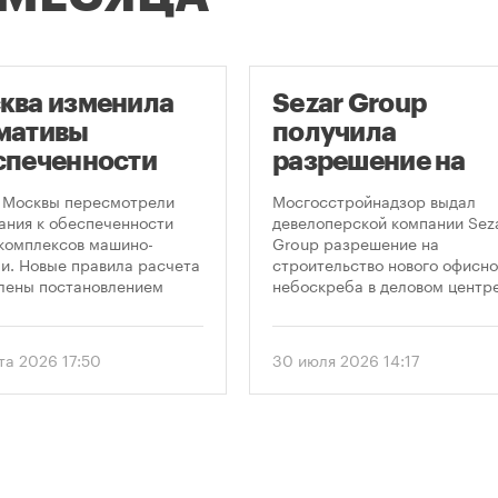
ква изменила
Sezar Group
мативы
получила
спеченности
разрешение на
остроек
строительство
 Москвы пересмотрели
Мосгосстройнадзор выдал
ковками
небоскреба в
ания к обеспеченности
девелоперской компании Sez
комплексов машино-
Group разрешение на
«Москва-Сити»
и. Новые правила расчета
строительство нового офисно
лены постановлением
небоскреба в деловом центр
ельства Москвы № 2118-ПП
«Москва-Сити». Проект
густа 2026 года. Документ
предусматривает возведение
 дифференцированный
этажного здания высотой 250
та 2026 17:50
30 июля 2026 14:17
 к определению
метров.
димого количества
ок в зависимости от
и квартир и
вливает переходный
 для уже согласованных
ов.