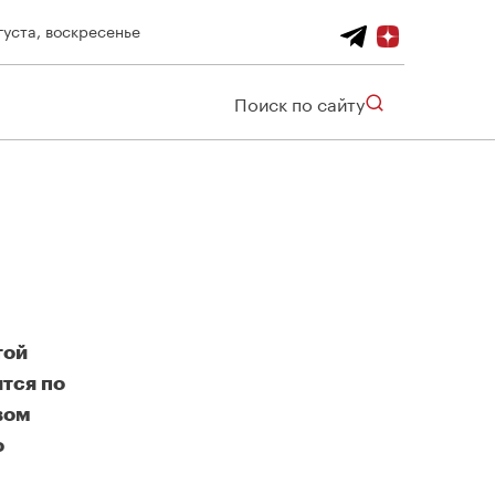
густа, воскресенье
Поиск по сайту
той
тся по
вом
о
В Бабушкинском районе начинается заселение пятой новостройки по реновации