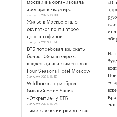
москвичка организовала
«В 
зоопарк в квартире
адр
7 августа 2026 18:00
рук
Жилье в Москве стало
гор
окупаться почти втрое
инд
дольше офисов
обо
7 августа 2026 17:34
ВТБ потребовал взыскать
На 
более 109 млн евро с
буд
владельца апартаментов в
вып
Four Seasons Hotel Moscow
Нов
7 августа 2026 16:52
Wildberries приобрел
ее 
бывший офис банка
впи
«Открытие» у ВТБ
Кро
7 августа 2026 16:25
скв
Тимирязевский район стал