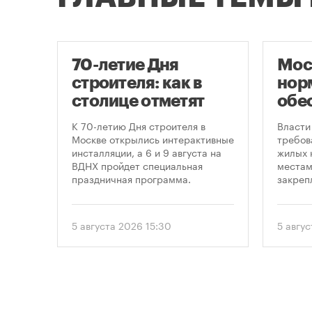
70-летие Дня
Мос
строителя: как в
нор
оют
столице отметят
обе
круглую дату
нов
це
К 70-летию Дня строителя в
Власти
профессионального
пар
утах
Москве открылись интерактивные
требов
.
инсталляции, а 6 и 9 августа на
жилых 
праздника
ВДНХ пройдет специальная
местам
праздничная программа.
закреп
правит
от 5 ав
вводит
5 августа 2026 15:30
5 авгус
подход
необхо
парков
площад
устана
период
проект