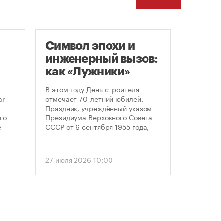
Символ эпохи и
Моск
инженерный вызов:
подд
как «Лужники»
возв
стали символом
леге
В этом году День строителя
Большин
Дня строителя
скул
ar
отмечает 70-летний юбилей.
высказал
Праздник, учреждённый указом
историч
«бал
го
Президиума Верховного Совета
девушки,
Твер
е
СССР от 6 сентября 1955 года,
украшал
впервые отметили 12 августа
Тверской
 52-
1956 года. И главным подарком
голосова
городу к первому Дню строителя
«Активн
27 июля 2026 10:00
6 август
стало открытие Большой
поддерж
спортивной арены «Лужники». С
сообщил
тех пор эти две даты —
профессиональный праздник и
легендарный стадион —
неразрывно связаны в истории
столицы.