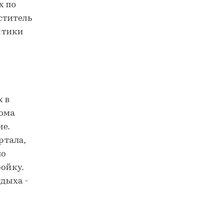
х по
еститель
итики
х в
дома
ие.
ртала,
но
ойку.
тдыха -