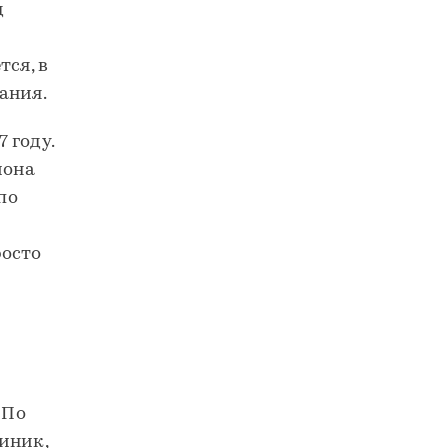
д
тся, в
ания.
 году.
иона
по
росто
 По
иник,