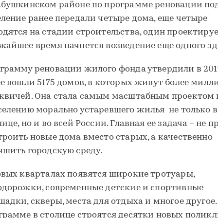
абушкинском районе по программе реновации по
еление ранее передали четыре дома, еще четыре
одятся на стадии строительства, один проектируе
жайшее время начнется возведение еще одного зд
грамму реновации жилого фонда утвердили в 2017
ее вошли 5175 домов, в которых живут более милл
квичей. Она стала самым масштабным проектом 
селению морально устаревшего жилья не только в
ице, но и во всей России. Главная ее задача – не п
троить новые дома вместо старых, а качественно
чшить городскую среду.
овых кварталах появятся широкие тротуары,
одорожки, современные детские и спортивные
щадки, скверы, места для отдыха и многое другое.
грамме в столице строятся десятки новых поликл