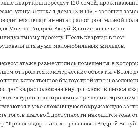
новые квартиры переедут 120 семей, проживающи
есам: улица Ленская, дома 12 и 14», - сообщил зам
оводителя департамента градостроительной пол
ода Москвы Андрей Валуй. Здание возвели по
ивидуальному проекту. Шесть квартир в нем
рудовали для нужд маломобильных жильцов.
первом этаже разместились помещения, в которы
ущем откроются коммерческие объекты. «Возле 
олнено качественное благоустройство и озеленен
остройка расположена внутри сложившегося ква
архитектурно-планировочные решения гармонич
сываются в уже сложившуюся окружающую застр
ме того, в шаговой доступности находится зона о
ер “Красная дорожка”», - рассказал Андрей Валуй.