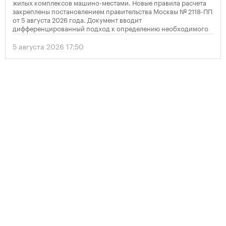
жилых комплексов машино-местами. Новые правила расчета
закреплены постановлением правительства Москвы № 2118-ПП
от 5 августа 2026 года. Документ вводит
дифференцированный подход к определению необходимого
количества парковок в зависимости от площади квартир и
устанавливает переходный период для уже согласованных
5 августа 2026 17:50
проектов.